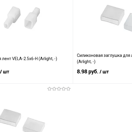
Сравнение
е
В наличии
В избранное
Силиконовая заглушка для
лент VELA-2.5x6-H (Arlight, -)
(Arlight, -)
8.98 руб.
/ шт
/ шт
В корзину
В корз
Сравнение
е
В наличии
В избранное