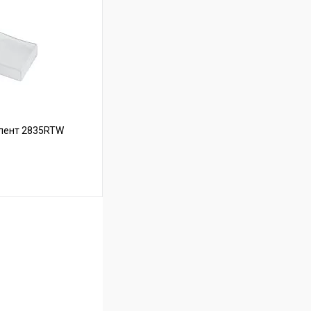
В наличии
 лент 2835RTW
ину
В наличии