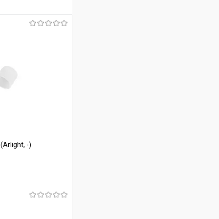
rlight, -)
ину