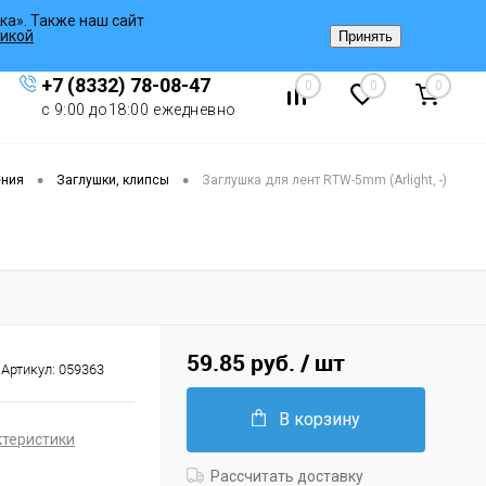
ка». Также наш сайт
Вход
/
Регистрация
икой
Принять
+7 (8332) 78-08-47
0
0
0
с 9:00 до18:00 ежедневно
•
•
ения
Заглушки, клипсы
Заглушка для лент RTW-5mm (Arlight, -)
59.85 руб.
/ шт
Артикул:
059363
В корзину
ктеристики
Рассчитать доставку