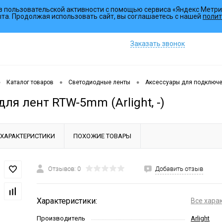
з пользовательской активности с помощью сервиса «Яндекс Метри
Коллекции
ыта. Продолжая использовать сайт, вы соглашаетесь с нашей
полит
Заказать звонок
•
•
•
Каталог товаров
Светодиодные ленты
Аксессуары для подключ
ля лент RTW-5mm (Arlight, -)
ХАРАКТЕРИСТИКИ
ПОХОЖИЕ ТОВАРЫ
Отзывов: 0
Добавить отзыв
Характеристики:
Все хара
Производитель
Arlight