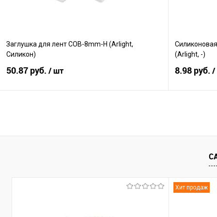
Заглушка для лент COB-8mm-H (Arlight,
Силиконовая
Силикон)
(Arlight, -)
50.87 руб.
8.98 руб.
/ шт
/
В корзину
Сравнение
Сравнение
В избранное
В наличии
В избранно
С
Хит продаж