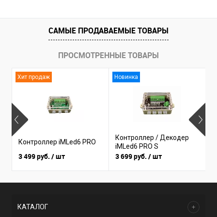
САМЫЕ ПРОДАВАЕМЫЕ ТОВАРЫ
ПРОСМОТРЕННЫЕ ТОВАРЫ
Хит продаж
Новинка
Контроллер / Декодер
Контроллер iMLed6 PRO
К
iMLed6 PRO S
3 499 руб.
/ шт
3 699 руб.
/ шт
1
КАТАЛОГ