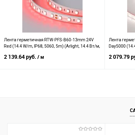
В избранное
В наличии
В избранно
Лента герметичная RTW-PFS-B60-13mm 24V
Лента герме
Red (14.4 W/m, IP68, 5060, 5m) (Arlight, 14.4 Вт/м,
Day5000 (14.4
IP68)
Вт/м, IP68)
2 139.64 руб.
2 079.79 р
/ м
В корзину
Сравнение
Сравнение
В избранное
В наличии
В избранно
С