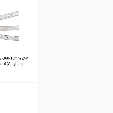
ину
В наличии
FS-B60-13mm 24V
m) (Arlight, -)
ину