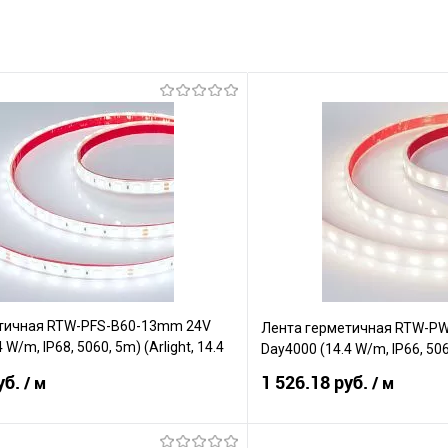
тичная RTW-PFS-B60-13mm 24V
Лента герметичная RTW-P
4 W/m, IP68, 5060, 5m) (Arlight, 14.4
Day4000 (14.4 W/m, IP66, 5060
уб.
1 526.18 руб.
/ м
/ м