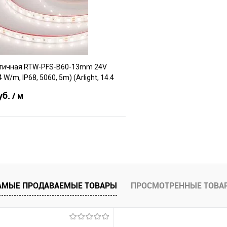
е
В наличии
В избранное
тичная RTW-PFS-B60-13mm 24V
 W/m, IP68, 5060, 5m) (Arlight, 14.4
уб.
/ м
В корзину
е
В наличии
АМЫЕ ПРОДАВАЕМЫЕ ТОВАРЫ
ПРОСМОТРЕННЫЕ ТОВА