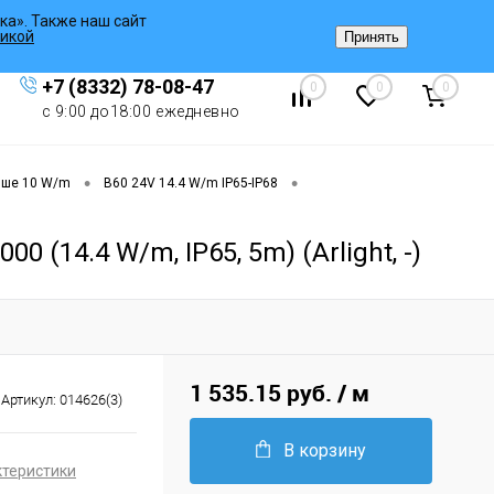
ка». Также наш сайт
Вход
/
Регистрация
икой
Принять
+7 (8332) 78-08-47
0
0
0
с 9:00 до18:00 ежедневно
•
•
ыше 10 W/m
B60 24V 14.4 W/m IP65-IP68
(14.4 W/m, IP65, 5m) (Arlight, -)
1 535.15 руб.
/ м
Артикул:
014626(3)
В корзину
ктеристики