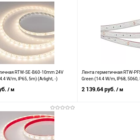
В корзину
В корз
Сравнение
е
В наличии
В избранное
тичная RTW-SE-B60-10mm 24V
Лента герметичная RTW-P
4 W/m, IP65, 5m) (Arlight, -)
Green (14.4 W/m, IP68, 5060, 5
уб.
2 139.64 руб.
/ м
/ м
В корзину
В корз
Сравнение