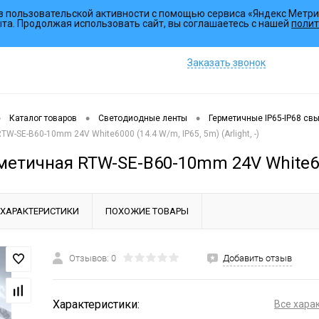
з пользовательской активности с помощью сервиса «Яндекс Метри
Коллекции
ыта. Продолжая использовать сайт, вы соглашаетесь с нашей
полит
Заказать звонок
•
•
•
Каталог товаров
Светодиодные ленты
Герметичные IP65-IP68 св
W-SE-B60-10mm 24V White6000 (14.4 W/m, IP65, 5m) (Arlight, -)
етичная RTW-SE-B60-10mm 24V White6000 
ХАРАКТЕРИСТИКИ
ПОХОЖИЕ ТОВАРЫ
Отзывов: 0
Добавить отзыв
Характеристики:
Все хара