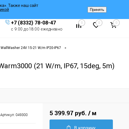
ка». Также наш сайт
Вход
/
Регистрация
икой
Принять
+7 (8332) 78-08-47
0
0
0
с 9:00 до18:00 ежедневно
•
WallWasher 24V 15-21 W/m IP20-IP67
arm3000 (21 W/m, IP67, 15deg, 5m)
5 399.97 руб.
/ м
Артикул:
049300
В корзину