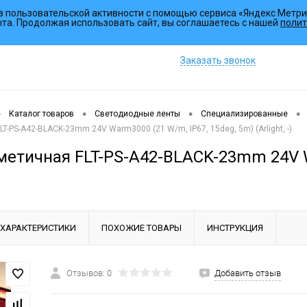
з пользовательской активности с помощью сервиса «Яндекс Метри
Коллекции
ыта. Продолжая использовать сайт, вы соглашаетесь с нашей
полит
Заказать звонок
•
•
•
•
Каталог товаров
Светодиодные ленты
Специализированные
T-PS-A42-BLACK-23mm 24V Warm3000 (21 W/m, IP67, 15deg, 5m) (Arlight, -)
метичная FLT-PS-A42-BLACK-23mm 24V W
ХАРАКТЕРИСТИКИ
ПОХОЖИЕ ТОВАРЫ
ИНСТРУКЦИЯ
Отзывов: 0
Добавить отзыв