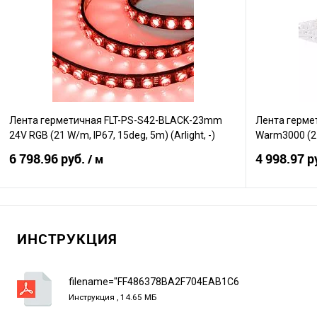
Сравнение
Сравнение
В избранное
В наличии
В избранно
Лента герметичная FLT-PS-S42-BLACK-23mm
Лента герме
24V RGB (21 W/m, IP67, 15deg, 5m) (Arlight, -)
Warm3000 (21 
6 798.96 руб.
4 998.97 р
/ м
В корзину
ИНСТРУКЦИЯ
Сравнение
Сравнение
В избранное
В наличии
В избранно
filename="FF486378BA2F704EAB1C6852E5950F03.pd
Инструкция , 14.65 МБ