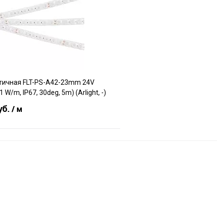
Сравнение
е
В наличии
В избранное
тичная FLT-PS-A42-23mm 24V
W/m, IP67, 30deg, 5m) (Arlight, -)
уб.
/ м
В корзину
е
В наличии
f