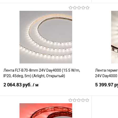
В корзину
Сравнение
Сравнение
В избранное
В наличии
В избранно
Лента FLT-B70-8mm 24V Day4000 (15.5 W/m,
Лента герме
IP20, 45deg, 5m) (Arlight, Открытый)
24V Day4000 (
2 064.83 руб.
5 399.97 р
/ м
В корзину