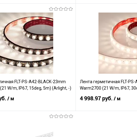
В корзину
В корз
Сравнение
е
В наличии
В избранное
тичная FLT-PS-A42-BLACK-23mm
Лента герметичная FLT-PS
21 W/m, IP67, 15deg, 5m) (Arlight, -)
Warm2700 (21 W/m, IP67, 30de
уб.
4 998.97 руб.
/ м
/ м
В корзину
В корз