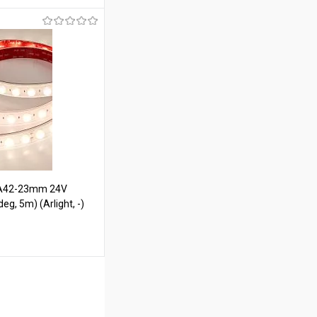
ину
В наличии
-A42-23mm 24V
g, 5m) (Arlight, -)
ину