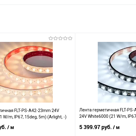
Лента герметичная FLT-PS
тичная FLT-PS-A42-23mm 24V
24V White6000 (21 W/m, IP67,
W/m, IP67, 15deg, 5m) (Arlight, -)
-)
уб.
5 399.97 руб.
/ м
/ м