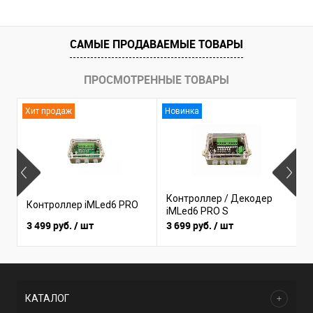
САМЫЕ ПРОДАВАЕМЫЕ ТОВАРЫ
ПРОСМОТРЕННЫЕ ТОВАРЫ
Хит продаж
Новинка
Контроллер / Декодер
Контроллер iMLed6 PRO
К
iMLed6 PRO S
3 499 руб.
/ шт
3 699 руб.
/ шт
1
КАТАЛОГ