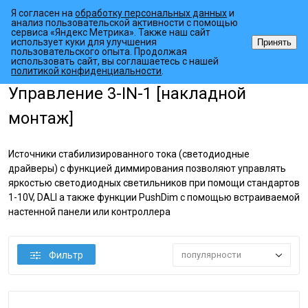
Я согласен на
обработку персональных данных
и
анализ пользовательской активности с помощью
сервиса «Яндекс Метрика». Также наш сайт
использует куки для улучшения
Принять
пользовательского опыта. Продолжая
использовать сайт, вы соглашаетесь с нашей
•
•
•
Главная страница
Каталог товаров
Источники питания
AC/DC
политикой конфиденциальности
.
Управление 3-IN-1 [накладной
монтаж]
Источники стабилизированного тока (светодиодные
драйверы) с функцией диммирования позволяют управлять
яркостью светодиодных светильников при помощи стандартов
1-10V, DALI а также функции PushDim с помощью встраиваемой
настенной панели или контроллера
Фильтр
популярности