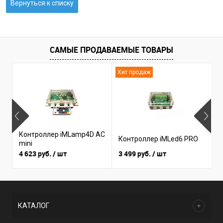
Вернуться к списку
САМЫЕ ПРОДАВАЕМЫЕ ТОВАРЫ
Хит продаж
Н
Контроллер iMLamp4D AC
К
Контроллер iMLed6 PRO
mini
i
4 623 руб.
/ шт
3 499 руб.
/ шт
3
КАТАЛОГ