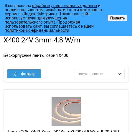
Я согласен на
обработку персональных данных
и
анализ пользовательской активности с помощью
сервиса «Яндекс Метрика». Также наш сайт
использует куки для улучшения
Принять
пользовательского опыта. Продолжая
использовать сайт, вы соглашаетесь с нашей
•
•
•
Главная страница
Каталог товаров
Светодиодные ленты
COB
политикой конфиденциальности
.
X400 24V 3mm 4.8 W/m
Бескорпусные ленты, серия X400.
Фильтр
популярности
Лента COB-X400-3mm 24V Warm2700 (4.8 W/m, IP20, CSP,