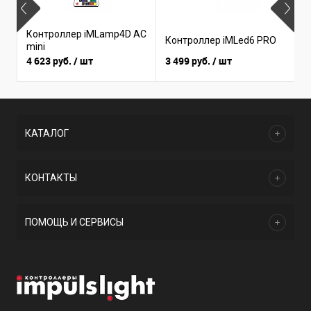
Контроллер iMLamp4D AC
К
Контроллер iMLed6 PRO
mini
i
4 623 руб.
/ шт
3 499 руб.
/ шт
3
КАТАЛОГ
КОНТАКТЫ
ПОМОЩЬ И СЕРВИСЫ