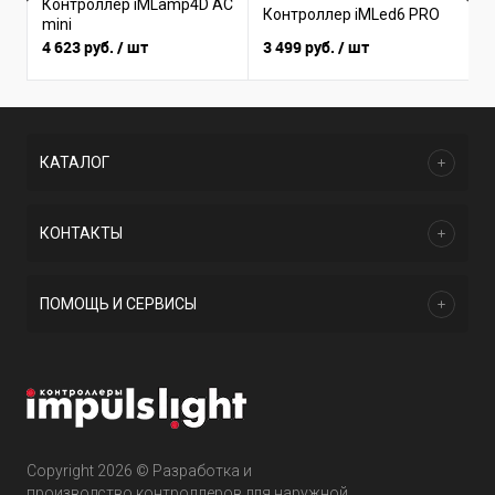
Контроллер iMLamp4D AC
К
Контроллер iMLed6 PRO
mini
i
4 623 руб.
/ шт
3 499 руб.
/ шт
3
КАТАЛОГ
КОНТАКТЫ
ПОМОЩЬ И СЕРВИСЫ
Copyright 2026 © Разработка и
производство контроллеров для наружной