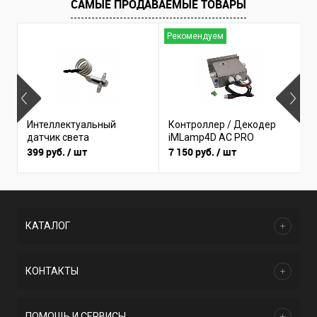
САМЫЕ ПРОДАВАЕМЫЕ ТОВАРЫ
Рекомендуем
Б
Интеллектуальный
Контроллер / Декодер
(
датчик света
iMLamp4D AC PRO
I
399 руб.
/ шт
7 150 руб.
/ шт
3
КАТАЛОГ
КОНТАКТЫ
ПОМОЩЬ И СЕРВИСЫ