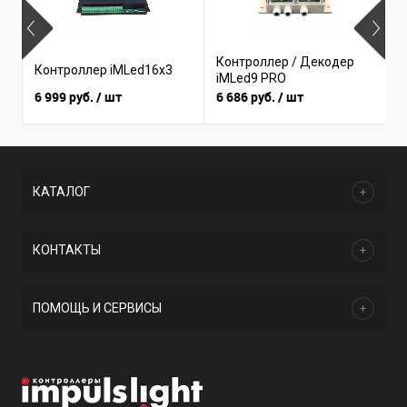
Б
Контроллер / Декодер
Контроллер iMLed16x3
(
iMLed9 PRO
I
6 999 руб.
/ шт
6 686 руб.
/ шт
3
КАТАЛОГ
КОНТАКТЫ
ПОМОЩЬ И СЕРВИСЫ