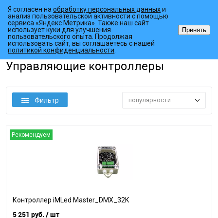
Я согласен на
обработку персональных данных
и
анализ пользовательской активности с помощью
сервиса «Яндекс Метрика». Также наш сайт
использует куки для улучшения
Принять
пользовательского опыта. Продолжая
использовать сайт, вы соглашаетесь с нашей
•
•
•
•
Главная страница
Каталог товаров
Контроллеры
DMX-512
политикой конфиденциальности
.
Управляющие контроллеры
Фильтр
популярности
Рекомендуем
Контроллер iMLed Master_DMX_32K
5 251 руб.
/ шт