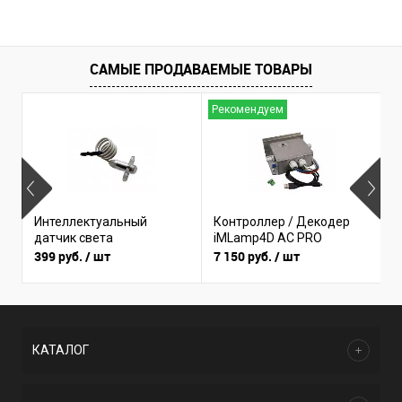
САМЫЕ ПРОДАВАЕМЫЕ ТОВАРЫ
Рекомендуем
Б
Интеллектуальный
Контроллер / Декодер
(
датчик света
iMLamp4D AC PRO
I
399 руб.
/ шт
7 150 руб.
/ шт
3
КАТАЛОГ