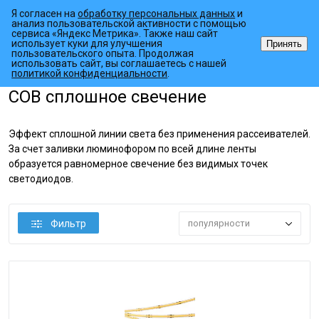
Я согласен на
обработку персональных данных
и
анализ пользовательской активности с помощью
сервиса «Яндекс Метрика». Также наш сайт
использует куки для улучшения
Принять
пользовательского опыта. Продолжая
использовать сайт, вы соглашаетесь с нашей
•
•
•
Главная страница
Каталог товаров
Светодиодные ленты
COB
политикой конфиденциальности
.
COB сплошное свечение
Эффект сплошной линии света без применения рассеивателей.
За счет заливки люминофором по всей длине ленты
образуется равномерное свечение без видимых точек
светодиодов.
Фильтр
популярности