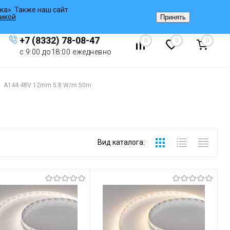
ка». Также наш сайт
Вход
/
Регистрация
икой
Принять
+7 (8332) 78-08-47
0
0
0
с 9:00 до18:00 ежедневно
A144 48V 12mm 5.8 W/m 50m
Вид каталога: