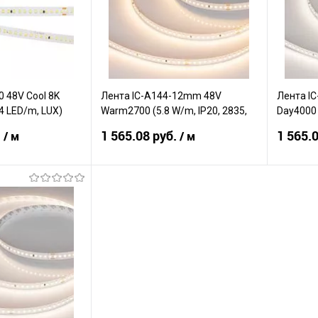
0 48V Cool 8K
Лента IC-A144-12mm 48V
Лента I
4 LED/m, LUX)
Warm2700 (5.8 W/m, IP20, 2835,
Day4000 
, IP20)
50m) (Arlight, 5.8 Вт/м, IP20)
50m) (Arl
.
1 565.08 руб.
1 565.
/ м
/ м
корзину
В корзину
К сравнению
К сра
В наличии
В избранное
В наличии
В изб