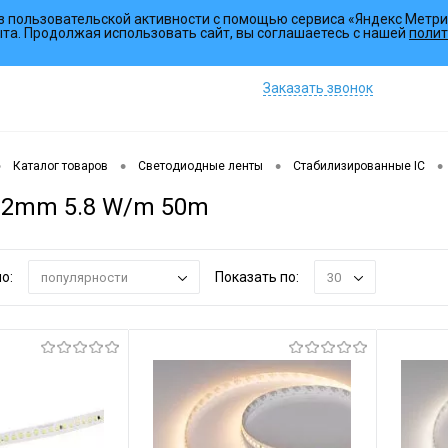
з пользовательской активности с помощью сервиса «Яндекс Метри
Коллекции
Услуги
ыта. Продолжая использовать сайт, вы соглашаетесь с нашей
полит
Заказать звонок
•
•
•
•
Каталог товаров
Светодиодные ленты
Стабилизированные IC
12mm 5.8 W/m 50m
о:
Показать по:
популярности
30