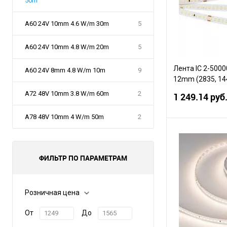
50m
A60 24V 10mm 4.6 W/m 30m
5
A60 24V 10mm 4.8 W/m 20m
5
Лента IC 2-5000
A60 24V 8mm 4.8 W/m 10m
9
12mm (2835, 14
(Arlight, 5.8 Вт/м
A72 48V 10mm 3.8 W/m 60m
2
1 249.14 руб
A78 48V 10mm 4 W/m 50m
2
В 
ФИЛЬТР ПО ПАРАМЕТРАМ
Сравнение
В избранное
Розничная цена
От
До