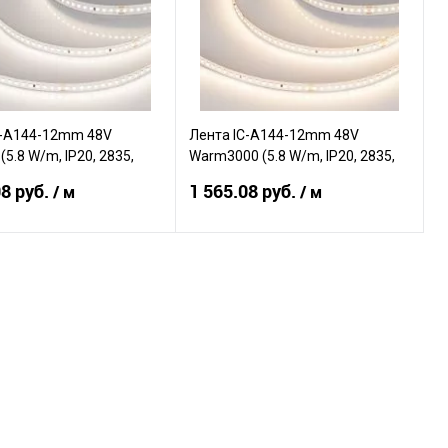
C-A144-12mm 48V
Лента IC-A144-12mm 48V
(5.8 W/m, IP20, 2835,
Warm3000 (5.8 W/m, IP20, 2835,
ight, 5.8 Вт/м, IP20)
50m) (Arlight, Открытый)
08 руб.
1 565.08 руб.
/ м
/ м
В корзину
В корзину
внению
К сравнению
ранное
В наличии
В избранное
В наличии