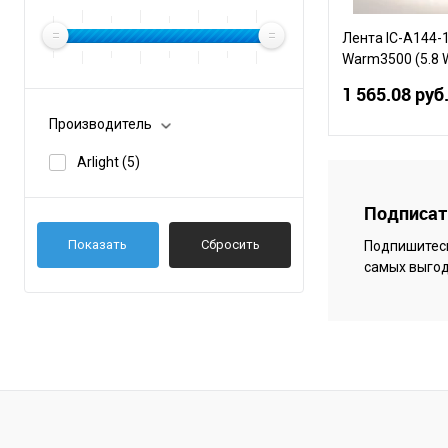
Лента IC-A144
Warm3500 (5.8 W
50m) (Arlight, 5.
1 565.08 руб
Производитель
Arlight
(5)
В 
Подписать
К сравнению
Показать
Сбросить
Подпишитесь
В избранное
самых выгод