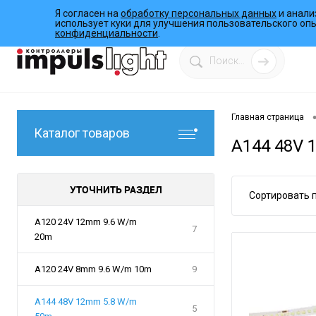
Я согласен на
обработку персональных данных
и анали
О компании
Инструкции
Работы
Программы
использует куки для улучшения пользовательского оп
конфиденциальности
.
Главная страница
Каталог товаров
A144 48V 
УТОЧНИТЬ РАЗДЕЛ
Сортировать п
A120 24V 12mm 9.6 W/m
7
20m
A120 24V 8mm 9.6 W/m 10m
9
A144 48V 12mm 5.8 W/m
5