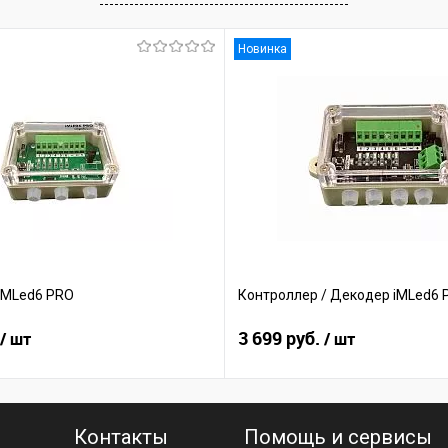
Новинка
iMLed6 PRO
Контроллер / Декодер iMLed6 
3 699 руб.
/ шт
/ шт
Контакты
Помощь и сервисы