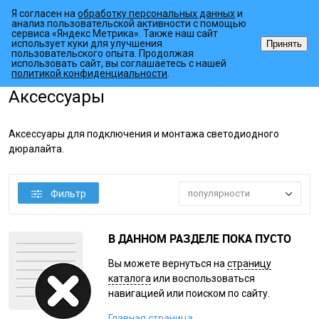
Я согласен на
обработку персональных данных
и
анализ пользовательской активности с помощью
сервиса «Яндекс Метрика». Также наш сайт
использует куки для улучшения
Принять
пользовательского опыта. Продолжая
использовать сайт, вы соглашаетесь с нашей
•
•
•
Главная страница
Каталог товаров
Светодиодный декор
Дюр
политикой конфиденциальности
.
Аксессуары
Аксессуары для подключения и монтажа светодиодного
дюралайта.
Фильтр
популярности
В ДАННОМ РАЗДЕЛЕ ПОКА ПУСТО
Вы можете вернуться на
страницу
каталога
или воспользоваться
навигацией или поиском по сайту.
Главная страница