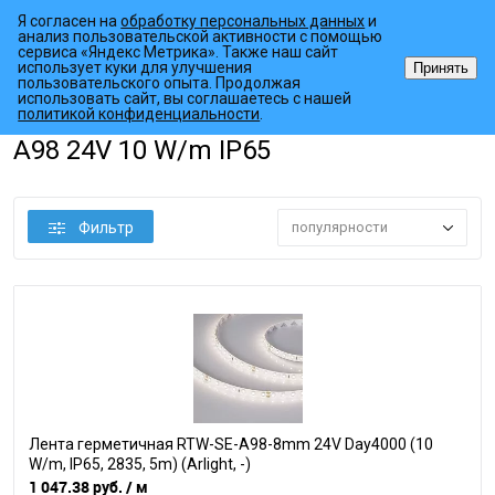
Я согласен на
обработку персональных данных
и
анализ пользовательской активности с помощью
сервиса «Яндекс Метрика». Также наш сайт
использует куки для улучшения
Принять
пользовательского опыта. Продолжая
использовать сайт, вы соглашаетесь с нашей
•
•
•
Главная страница
Каталог товаров
Светодиодные ленты
Гер
политикой конфиденциальности
.
A98 24V 10 W/m IP65
Фильтр
популярности
Лента герметичная RTW-SE-A98-8mm 24V Day4000 (10
W/m, IP65, 2835, 5m) (Arlight, -)
1 047.38 руб.
/ м