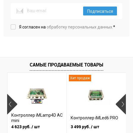
Подписаться
Я согласен на
обработку персональных данных.
*
САМЫЕ ПРОДАВАЕМЫЕ ТОВАРЫ
Хит продаж
Н
Контроллер iMLamp4D AC
К
Контроллер iMLed6 PRO
mini
i
4 623 руб.
/ шт
3 499 руб.
/ шт
3