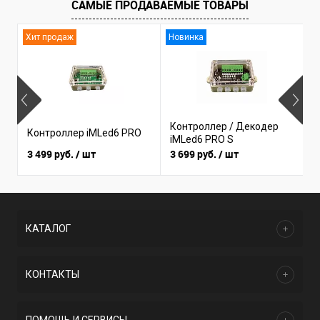
САМЫЕ ПРОДАВАЕМЫЕ ТОВАРЫ
Хит продаж
Новинка
Контроллер / Декодер
Контроллер iMLed6 PRO
К
iMLed6 PRO S
3 499 руб.
/ шт
3 699 руб.
/ шт
1
КАТАЛОГ
КОНТАКТЫ