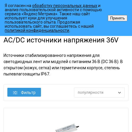
Я согласен на
обработку персональных данных
и
анализ пользовательской активности с помощью
сервиса «Яндекс Метрика». Также наш сайт
использует куки для улучшения
Принять
пользовательского опыта. Продолжая
использовать сайт, вы соглашаетесь с нашей
•
•
•
Главная страница
Каталог товаров
Источники питания
AC/DC
политикой конфиденциальности
.
AC/DC источники напряжения 36V
Источники стабилизированного напряжения для
светодиодных лент или модулей с питанием 36 В (DC 36 В). В
открытом (кожух, сетка) или герметичном корпусе, степень
пылевлагозащиты IP67.
Фильтр
популярности