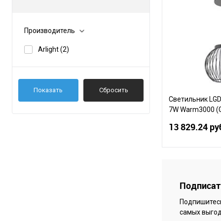
Производитель
Arlight
(2)
Показать
Сбросить
Светильник LG
7W Warm3000 (G
(Arlight, IP65 М
13 829.24 ру
В 
Подписать
Сравнение
Подпишитесь
В избранное
самых выгод