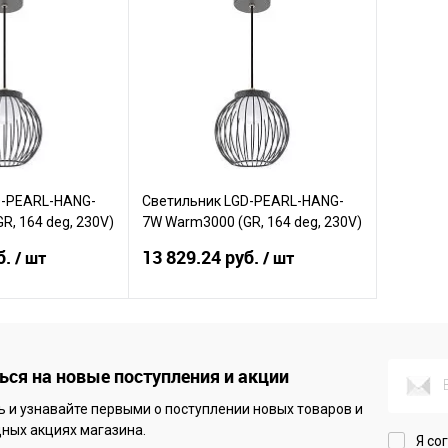
D-PEARL-HANG-
Светильник LGD-PEARL-HANG-
R, 164 deg, 230V)
7W Warm3000 (GR, 164 deg, 230V)
еталл, 3 года)
(Arlight, IP65 Металл, 3 года)
б.
13 829.24 руб.
/ шт
/ шт
корзину
В корзину
ся на новые поступления и акции
Сравнение
 и узнавайте первыми о поступлении новых товаров и
В наличии
В избранное
В наличии
ных акциях магазина.
Я со