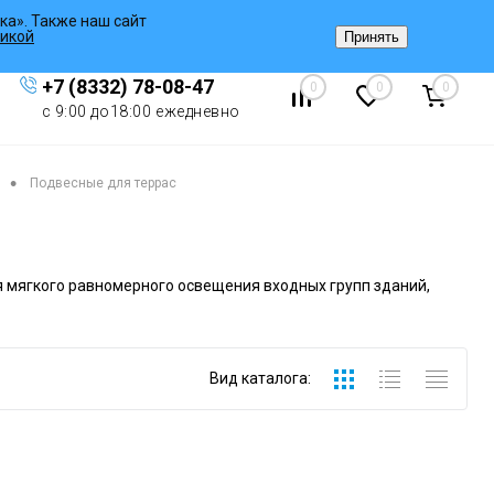
ка». Также наш сайт
Вход
/
Регистрация
икой
Принять
+7 (8332) 78-08-47
0
0
0
с 9:00 до18:00 ежедневно
•
Подвесные для террас
 мягкого равномерного освещения входных групп зданий,
Вид каталога: