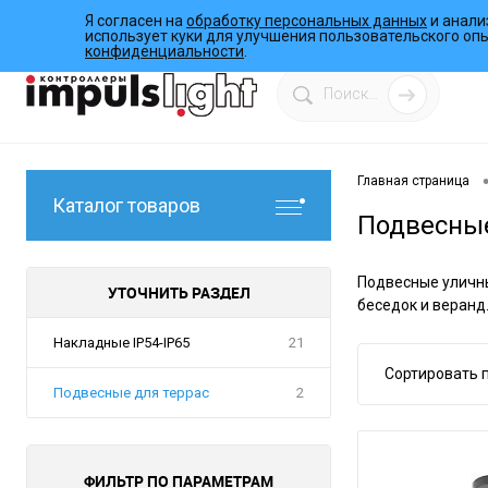
Я согласен на
обработку персональных данных
и анали
О компании
Инструкции
Работы
Программы
использует куки для улучшения пользовательского оп
конфиденциальности
.
Главная страница
Каталог товаров
Подвесные
Подвесные уличны
УТОЧНИТЬ РАЗДЕЛ
беседок и веранд
Накладные IP54-IP65
21
Сортировать п
Подвесные для террас
2
ФИЛЬТР ПО ПАРАМЕТРАМ