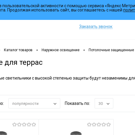
з пользовательской активности с помощью сервиса «Яндекс Метри
Коллекции
Услуги
ыта. Продолжая использовать сайт, вы соглашаетесь с нашей
полит
Заказать звонок
•
•
•
Каталог товаров
Наружное освещение
Потолочные защищенные
 для террас
е светильники с высокой степенью защиты будут незаменимы для
.
о:
Показать по:
популярности
30