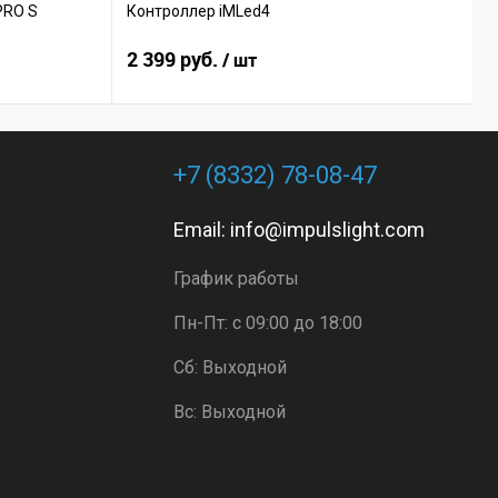
PRO S
Контроллер iMLed4
К
2 399 руб.
1
/ шт
+7 (8332) 78-08-47
Email:
info@impulslight.com
График работы
Пн-Пт: с 09:00 до 18:00
Сб: Выходной
Вс: Выходной