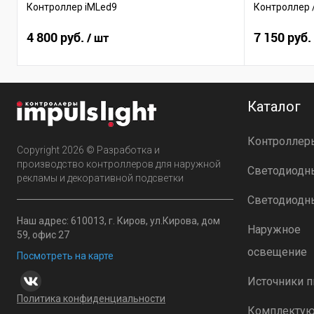
Контроллер iMLed9
Контроллер 
4 800 руб.
7 150 руб.
/ шт
Каталог
Контроллер
Copyright 2026 © Разработка и
производство контроллеров для наружной
Светодиодн
рекламы и декоративной подсветки
Светодиодн
Наш адрес: 610013, г. Киров, ул.Кирова, дом
Наружное
59, офис 27
освещение
Посмотреть на карте
Источники п
Политика конфиденциальности
Комплекту