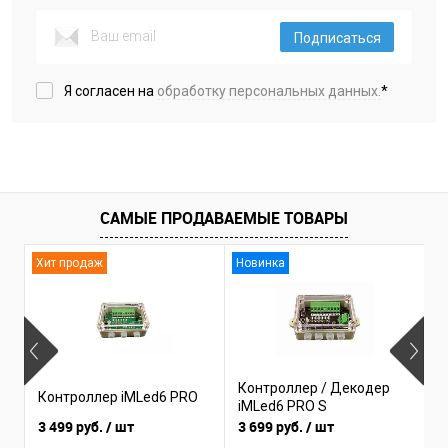
Подписаться
Я согласен на
обработку персональных данных.
*
САМЫЕ ПРОДАВАЕМЫЕ ТОВАРЫ
Хит продаж
Новинка
Контроллер / Декодер
Контроллер iMLed6 PRO
К
iMLed6 PRO S
3 499 руб.
/ шт
3 699 руб.
/ шт
1