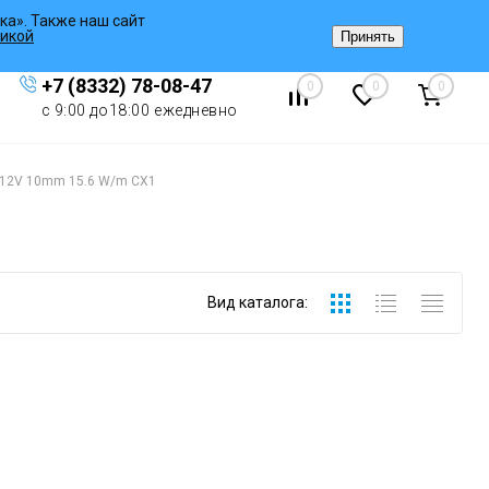
ка». Также наш сайт
Вход
/
Регистрация
икой
Принять
+7 (8332) 78-08-47
0
0
0
с 9:00 до18:00 ежедневно
 12V 10mm 15.6 W/m CX1
Вид каталога: