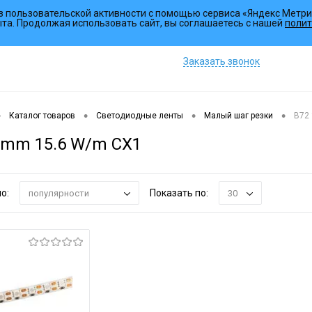
з пользовательской активности с помощью сервиса «Яндекс Метри
Коллекции
Услуги
ыта. Продолжая использовать сайт, вы соглашаетесь с нашей
полит
Заказать звонок
•
•
•
•
Каталог товаров
Светодиодные ленты
Малый шаг резки
B72
0mm 15.6 W/m CX1
о:
Показать по:
популярности
30