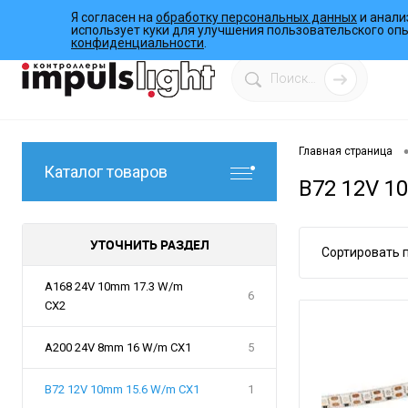
Я согласен на
обработку персональных данных
и анали
О компании
Инструкции
Работы
Программы
использует куки для улучшения пользовательского оп
конфиденциальности
.
Главная страница
Каталог товаров
B72 12V 1
УТОЧНИТЬ РАЗДЕЛ
Сортировать п
A168 24V 10mm 17.3 W/m
6
CX2
A200 24V 8mm 16 W/m CX1
5
B72 12V 10mm 15.6 W/m CX1
1