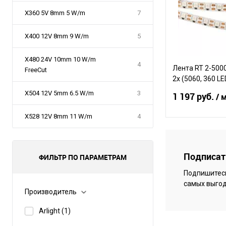
X360 5V 8mm 5 W/m
7
X400 12V 8mm 9 W/m
5
X480 24V 10mm 10 W/m
4
Лента RT 2-500
FreeCut
2x (5060, 360 LED
15.6 Вт/м, IP20)
X504 12V 5mm 6.5 W/m
3
1 197 руб.
/ 
X528 12V 8mm 11 W/m
4
В 
Подписать
ФИЛЬТР ПО ПАРАМЕТРАМ
Сравнение
Подпишитесь
В избранное
самых выгод
Производитель
Arlight
(1)