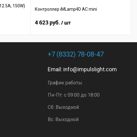
12.5A, 150W)
Контроллер iMLamp4D AC mini
К
4 623 руб.
7
/ шт
+7 (8332) 78-08-47
Email:
info@impulslight.com
График работы
Пн-Пт: с 09:00 до 18:00
Сб: Выходной
Вс: Выходной