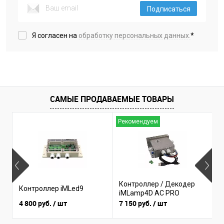
Подписаться
Я согласен на
обработку персональных данных.
*
САМЫЕ ПРОДАВАЕМЫЕ ТОВАРЫ
Рекомендуем
Н
Контроллер / Декодер
К
Контроллер iMLed9
iMLamp4D AC PRO
i
4 800 руб.
/ шт
7 150 руб.
/ шт
3