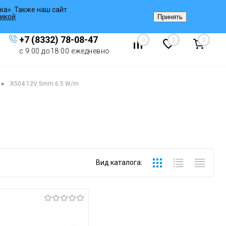
ка». Также наш сайт
Вход
/
Регистрация
икой
Принять
+7 (8332) 78-08-47
0
0
0
с 9:00 до18:00 ежедневно
•
X504 12V 5mm 6.5 W/m
Вид каталога: