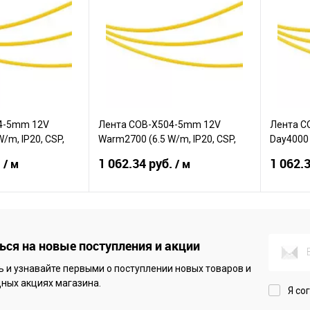
4-5mm 12V
Лента COB-X504-5mm 12V
Лента C
/m, IP20, CSP,
Warm2700 (6.5 W/m, IP20, CSP,
Day4000 
5m) (Arlight, -)
(Arlight, -
.
1 062.34 руб.
1 062.
/ м
/ м
корзину
В корзину
ся на новые поступления и акции
Сравнение
Сравн
 и узнавайте первыми о поступлении новых товаров и
В наличии
В избранное
В наличии
В изб
ных акциях магазина.
Я со