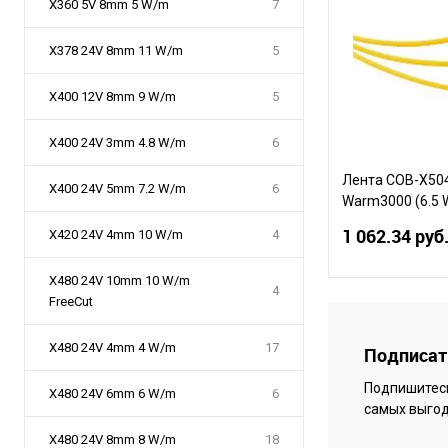
X360 5V 8mm 5 W/m
7
X378 24V 8mm 11 W/m
5
X400 12V 8mm 9 W/m
5
X400 24V 3mm 4.8 W/m
6
Лента COB-X50
X400 24V 5mm 7.2 W/m
6
Warm3000 (6.5 W
5m) (Arlight, -)
1 062.34 руб
X420 24V 4mm 10 W/m
4
X480 24V 10mm 10 W/m
4
FreeCut
В 
X480 24V 4mm 4 W/m
17
Подписать
Сравнение
Подпишитесь
X480 24V 6mm 6 W/m
6
В избранное
самых выгод
X480 24V 8mm 8 W/m
18