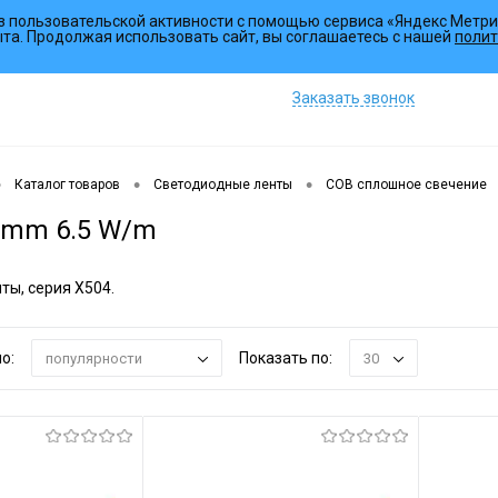
з пользовательской активности с помощью сервиса «Яндекс Метри
Коллекции
Услуги
ыта. Продолжая использовать сайт, вы соглашаетесь с нашей
полит
Заказать звонок
•
•
•
Каталог товаров
Светодиодные ленты
COB сплошное свечение
5mm 6.5 W/m
ты, серия X504.
о:
Показать по:
популярности
30