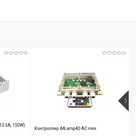
12.5A, 150W)
Контроллер iMLamp4D AC mini
К