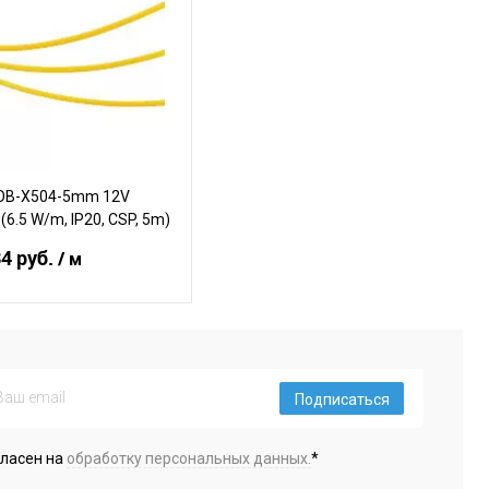
OB-X504-5mm 12V
(6.5 W/m, IP20, CSP, 5m)
)
34 руб.
/ м
В корзину
Подписаться
ение
ранное
В наличии
гласен на
обработку персональных данных.
*