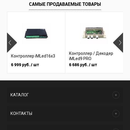
САМЫЕ ПРОДАВАЕМЫЕ ТОВАРЫ
Б
Контроллер / Декодер
Контроллер iMLed16x3
(
iMLed9 PRO
I
6 999 руб.
/ шт
6 686 руб.
/ шт
3
КАТАЛОГ
КОНТАКТЫ