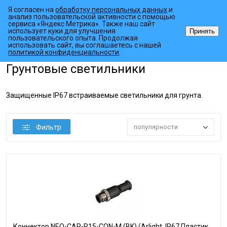
Я согласен на
обработку персональных данных
и
анализ пользовательской активности с помощью
сервиса «Яндекс Метрика». Также наш сайт
использует куки для улучшения
Принять
пользовательского опыта. Продолжая
использовать сайт, вы соглашаетесь с нашей
•
•
•
Главная страница
Каталог товаров
Наружное освещение
Гру
политикой конфиденциальности
.
Грунтовые светильники
Защищенные IP67 встраиваемые светильники для грунта.
Фильтр
популярности
Коннектор NEO-CAP-R15-CON-M (BK) (Arlight, IP67 Пластик,