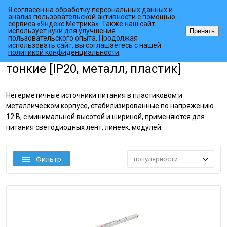
Я согласен на
обработку персональных данных
и
анализ пользовательской активности с помощью
сервиса «Яндекс Метрика». Также наш сайт
использует куки для улучшения
Принять
пользовательского опыта. Продолжая
использовать сайт, вы соглашаетесь с нашей
•
•
•
Главная страница
Каталог товаров
Источники питания
AC/DC
политикой конфиденциальности
.
тонкие [IP20, металл, пластик]
Негерметичные источники питания в пластиковом и
металлическом корпусе, стабилизированные по напряжению
12 В, с минимальной высотой и шириной, применяются для
питания светодиодных лент, линеек, модулей.
Фильтр
популярности