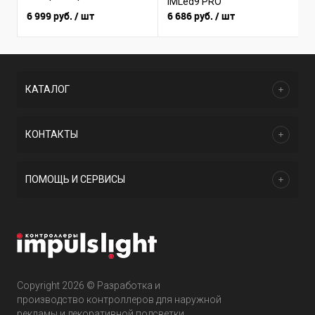
(
iMLed9 PRO
I
6 999 руб.
/ шт
6 686 руб.
/ шт
3
КАТАЛОГ
КОНТАКТЫ
ПОМОЩЬ И СЕРВИСЫ
Copyright 2026 © Разработка и
производство контроллеров для наружной
рекламы и декоративной подсветки