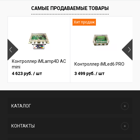
САМЫЕ ПРОДАВАЕМЫЕ ТОВАРЫ
Хит продаж
Н
Контроллер iMLamp4D AC
К
Контроллер iMLed6 PRO
mini
i
4 623 руб.
/ шт
3 499 руб.
/ шт
3
КАТАЛОГ
КОНТАКТЫ