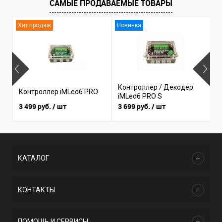
САМЫЕ ПРОДАВАЕМЫЕ ТОВАРЫ
Хит продаж
Новинка
Контроллер / Декодер
Контроллер iMLed6 PRO
К
iMLed6 PRO S
3 499 руб.
/ шт
3 699 руб.
/ шт
1
КАТАЛОГ
КОНТАКТЫ
ПОМОЩЬ И СЕРВИСЫ