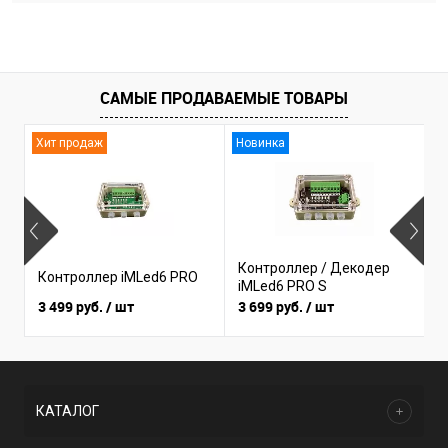
САМЫЕ ПРОДАВАЕМЫЕ ТОВАРЫ
Хит продаж
Новинка
Контроллер / Декодер
Контроллер iMLed6 PRO
К
iMLed6 PRO S
3 499 руб.
/ шт
3 699 руб.
/ шт
1
КАТАЛОГ