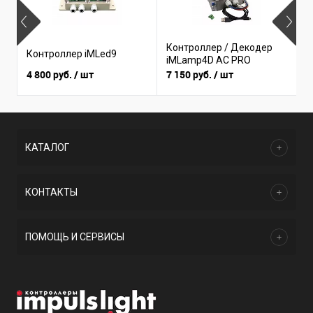
Контроллер / Декодер
К
Контроллер iMLed9
iMLamp4D AC PRO
i
4 800 руб.
/ шт
7 150 руб.
/ шт
3
КАТАЛОГ
КОНТАКТЫ
ПОМОЩЬ И СЕРВИСЫ