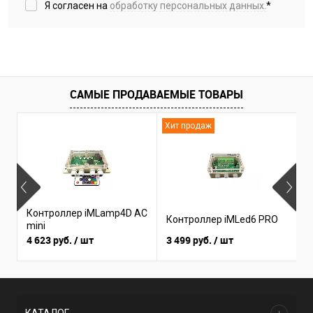
Я согласен на
обработку персональных данных.
*
САМЫЕ ПРОДАВАЕМЫЕ ТОВАРЫ
Хит продаж
Н
Контроллер iMLamp4D AC
К
Контроллер iMLed6 PRO
mini
i
4 623 руб.
/ шт
3 499 руб.
/ шт
3