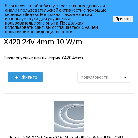
Я согласен на
обработку персональных данных
и
анализ пользовательской активности с помощью
сервиса «Яндекс Метрика». Также наш сайт
использует куки для улучшения
Принять
пользовательского опыта. Продолжая
использовать сайт, вы соглашаетесь с нашей
•
•
•
Главная страница
Каталог товаров
Светодиодные ленты
COB
политикой конфиденциальности
.
X420 24V 4mm 10 W/m
Бескорпусные ленты, серия X420 4mm
Фильтр
популярности
Лента COB-X420-4mm 24V White6000 (10 W/m, IP20, CSP,