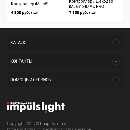
Контроллер / Декодер
К
Контроллер iMLed9
iMLamp4D AC PRO
i
4 800 руб.
/ шт
7 150 руб.
/ шт
3
КАТАЛОГ
КОНТАКТЫ
ПОМОЩЬ И СЕРВИСЫ
Copyright 2026 © Разработка и
производство контроллеров для наружной