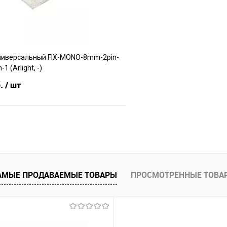
ниверсальный FIX-MONO-8mm-2pin-
1 (Arlight, -)
б.
/ шт
В корзину
е
В наличии
АМЫЕ ПРОДАВАЕМЫЕ ТОВАРЫ
ПРОСМОТРЕННЫЕ ТОВА