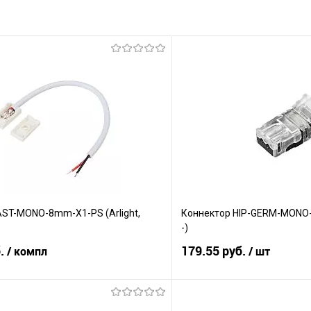
AST-MONO-8mm-X1-PS (Arlight,
Коннектор HIP-GERM-MONO-8
-)
б.
179.55 руб.
/ компл
/ шт
В корзину
В корз