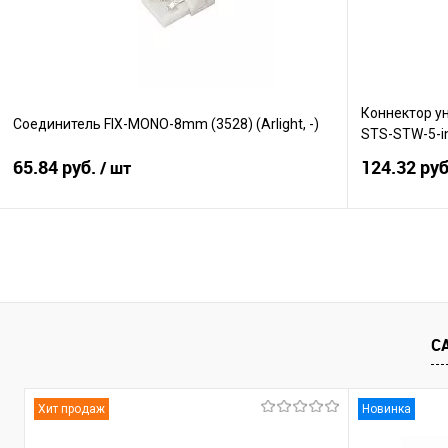
Коннектор у
Соединитель FIX-MONO-8mm (3528) (Arlight, -)
STS-STW-5-in-
65.84 руб.
124.32 ру
/ шт
В корзину
Сравнение
Сравнение
В избранное
В наличии
В избранно
С
Хит продаж
Новинка