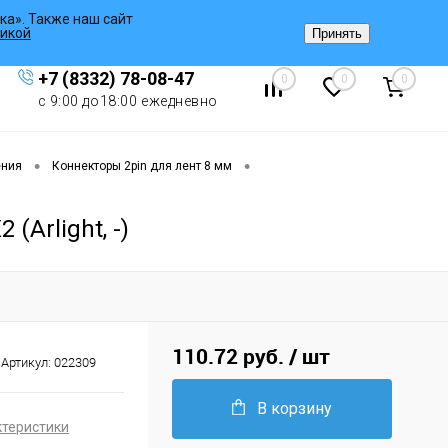
ка». Также наш сайт
Вход
/
Регистрация
икой
Принять
+7 (8332) 78-08-47
0
0
0
с 9:00 до18:00 ежедневно
•
•
ения
Коннекторы 2pin для лент 8 мм
Arlight, -)
110.72 руб.
/ шт
Артикул:
022309
В корзину
ктеристики