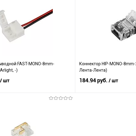
Сравнение
е
В наличии
В избранное
выводной FAST-MONO-8mm-
Коннектор HIP-MONO-8mm-2p
light, -)
Лента-Лента)
184.94 руб.
/ шт
/ шт
В корзину
В корз
Сравнение
е
В наличии
В избранное