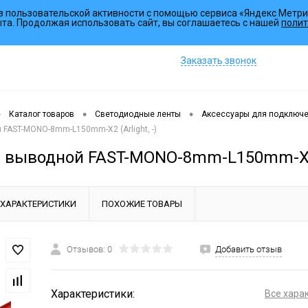
з пользовательской активности с помощью сервиса «Яндекс Метри
Коллекции
ыта. Продолжая использовать сайт, вы соглашаетесь с нашей
полит
Заказать звонок
•
•
•
Каталог товаров
Светодиодные ленты
Аксессуары для подключ
 FAST-MONO-8mm-L150mm-X2 (Arlight, -)
 выводной FAST-MONO-8mm-L150mm-X2 (
ХАРАКТЕРИСТИКИ
ПОХОЖИЕ ТОВАРЫ
Отзывов: 0
Добавить отзыв
Характеристики:
Все хара