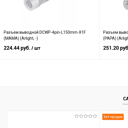
Разъем выводной DCWP-4pin-L150mm-X1F
Разъем выв
(MAMA) (Arlight, -)
(PAPA) (Arligh
224.44 руб.
251.20 ру
/ шт
В корзину
Сравнение
Сравнение
В избранное
В наличии
В избранно
С
Хит продаж