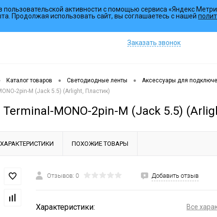
з пользовательской активности с помощью сервиса «Яндекс Метри
Коллекции
ыта. Продолжая использовать сайт, вы соглашаетесь с нашей
полит
Заказать звонок
•
•
•
Каталог товаров
Светодиодные ленты
Аксессуары для подключ
ONO-2pin-M (Jack 5.5) (Arlight, Пластик)
Terminal-MONO-2pin-M (Jack 5.5) (Arlig
ХАРАКТЕРИСТИКИ
ПОХОЖИЕ ТОВАРЫ
Отзывов: 0
Добавить отзыв
Характеристики:
Все хара