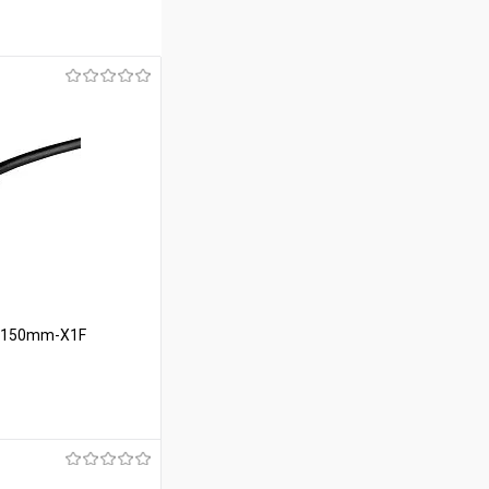
-L150mm-X1F
ину