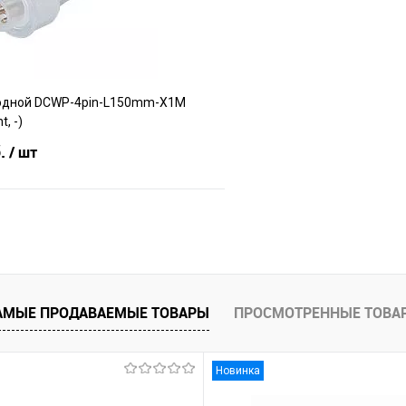
одной DCWP-4pin-L150mm-X1M
t, -)
б.
/ шт
В корзину
е
В наличии
АМЫЕ ПРОДАВАЕМЫЕ ТОВАРЫ
ПРОСМОТРЕННЫЕ ТОВА
Новинка