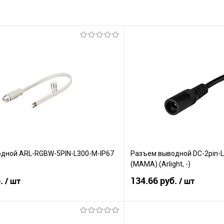
дной ARL-RGBW-5PIN-L300-M-IP67
Разъем выводной DC-2pin
(MAMA) (Arlight, -)
б.
134.66 руб.
/ шт
/ шт
В корзину
В корз