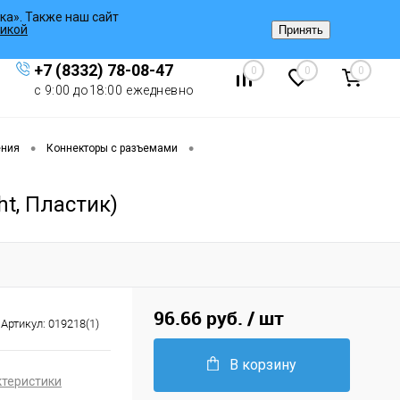
ка». Также наш сайт
Вход
/
Регистрация
икой
Принять
+7 (8332) 78-08-47
0
0
0
с 9:00 до18:00 ежедневно
•
•
ения
Коннекторы с разъемами
ht, Пластик)
96.66 руб.
/ шт
Артикул:
019218(1)
В корзину
ктеристики