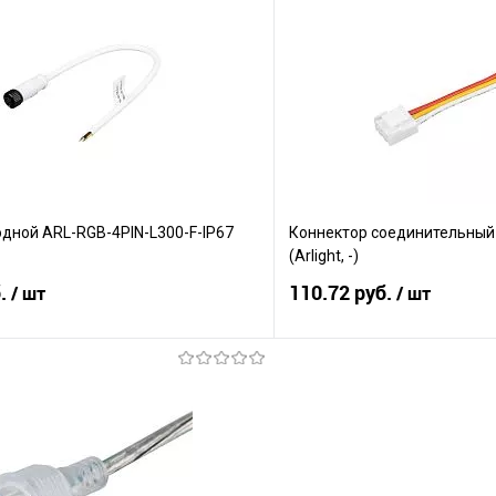
Сравнение
е
В наличии
В избранное
дной ARL-RGB-4PIN-L300-F-IP67
Коннектор соединительный 
(Arlight, -)
б.
110.72 руб.
/ шт
/ шт
В корзину
В корз
Сравнение
е
В наличии
В избранное