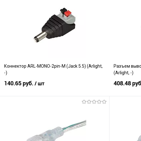
Сравнение
Сравнение
В избранное
В наличии
В избранно
Коннектор ARL-MONO-2pin-M (Jack 5.5) (Arlight,
Разъем выво
-)
(Arlight, -)
140.65 руб.
408.48 ру
/ шт
В корзину
Сравнение
Сравнение
В избранное
В наличии
В избранно