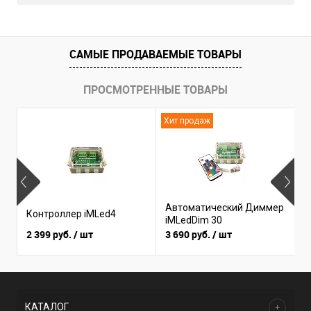
САМЫЕ ПРОДАВАЕМЫЕ ТОВАРЫ
ПРОСМОТРЕННЫЕ ТОВАРЫ
Хит продаж
Х
Автоматический Диммер
Контроллер iMLed4
К
iMLedDim 30
2 399 руб.
/ шт
3 690 руб.
/ шт
3
КАТАЛОГ