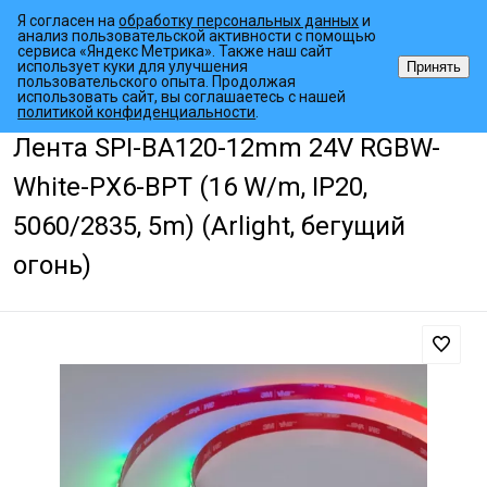
Я согласен на
обработку персональных данных
и
анализ пользовательской активности с помощью
сервиса «Яндекс Метрика». Также наш сайт
использует куки для улучшения
Принять
пользовательского опыта. Продолжая
использовать сайт, вы соглашаетесь с нашей
•
•
•
Главная страница
Каталог товаров
Светодиодные ленты
Дин
политикой конфиденциальности
.
Лента SPI-BA120-12mm 24V RGBW-
White-PX6-BPT (16 W/m, IP20,
5060/2835, 5m) (Arlight, бегущий
огонь)