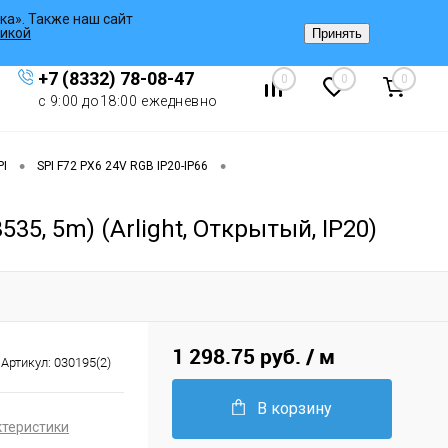
ка». Также наш сайт
Вход
/
Регистрация
икой
Принять
+7 (8332) 78-08-47
0
0
0
с 9:00 до18:00 ежедневно
•
•
PI
SPI F72 PX6 24V RGB IP20-IP66
35, 5m) (Arlight, Открытый, IP20)
1 298.75 руб.
/ м
Артикул:
030195(2)
В корзину
ктеристики