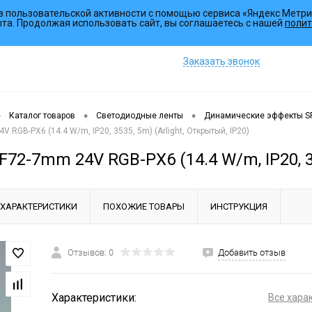
з пользовательской активности с помощью сервиса «Яндекс Метри
Коллекции
ыта. Продолжая использовать сайт, вы соглашаетесь с нашей
полит
Заказать звонок
•
•
•
Каталог товаров
Светодиодные ленты
Динамические эффекты S
V RGB-PX6 (14.4 W/m, IP20, 3535, 5m) (Arlight, Открытый, IP20)
F72-7mm 24V RGB-PX6 (14.4 W/m, IP20, 35
ХАРАКТЕРИСТИКИ
ПОХОЖИЕ ТОВАРЫ
ИНСТРУКЦИЯ
Отзывов: 0
Добавить отзыв
Характеристики:
Все хара