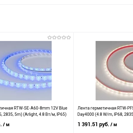
тичная RTW-SE-A60-8mm 12V Blue
Лента герметичная RTW-P
, 2835, 5m) (Arlight, 4.8 Вт/м, IP65)
Day4000 (4.8 W/m, IP68, 2835,
б.
1 391.51 руб.
/ м
/ м