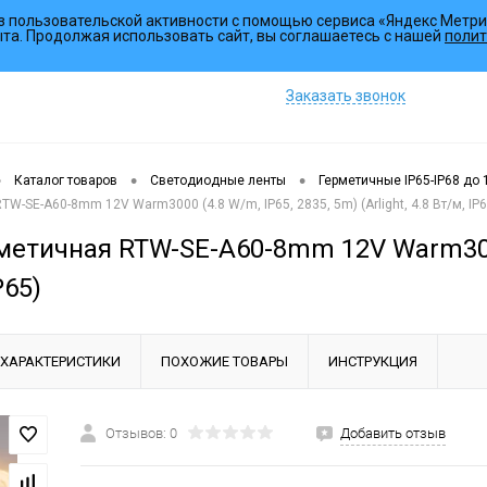
з пользовательской активности с помощью сервиса «Яндекс Метри
Коллекции
ыта. Продолжая использовать сайт, вы соглашаетесь с нашей
полит
Заказать звонок
•
•
•
Каталог товаров
Светодиодные ленты
Герметичные IP65-IP68 до
W-SE-A60-8mm 12V Warm3000 (4.8 W/m, IP65, 2835, 5m) (Arlight, 4.8 Вт/м, IP6
етичная RTW-SE-A60-8mm 12V Warm3000 (
P65)
ХАРАКТЕРИСТИКИ
ПОХОЖИЕ ТОВАРЫ
ИНСТРУКЦИЯ
Отзывов: 0
Добавить отзыв