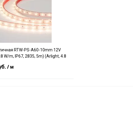
Сравнение
е
В наличии
В избранное
тичная RTW-PS-A60-10mm 12V
 W/m, IP67, 2835, 5m) (Arlight, 4.8
уб.
/ м
В корзину
е
В наличии
f