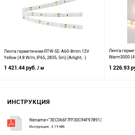
Сравнение
Сравнение
В избранное
В наличии
В избранно
Лента герме
Лента герметичная RTW-SE-A60-8mm 12V
Warm3000 (4.8
Yellow (4.8 W/m, IP65, 2835, 5m) (Arlight, -)
Вт/м, IP67)
1 421.44 руб.
1 226.93 р
/ м
В корзину
ИНСТРУКЦИЯ
Сравнение
Сравнение
В избранное
В наличии
В избранно
filename="3EC066F7FF30C94F9789139AEBBD3C7A.pd
Инструкция , 3.19 МБ