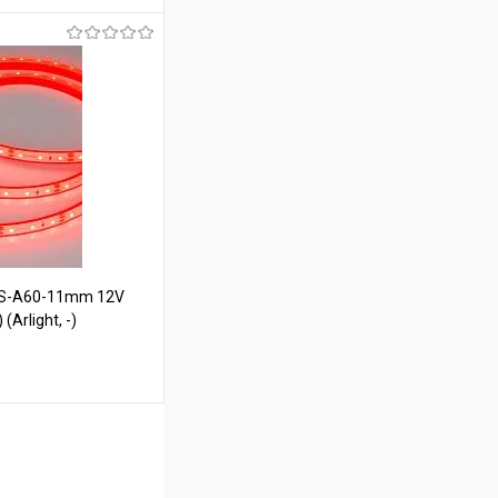
ину
В наличии
FS-A60-11mm 12V
(Arlight, -)
ину