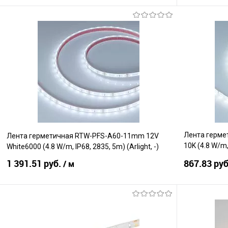
В корзину
Сравнение
Сравнение
В избранное
В наличии
В избранно
Лента герме
Лента герметичная RTW-PFS-A60-11mm 12V
10K (4.8 W/m, 
White6000 (4.8 W/m, IP68, 2835, 5m) (Arlight, -)
IP65)
1 391.51 руб.
867.83 ру
/ м
В корзину