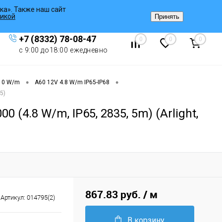
ка». Также наш сайт
Вход
/
Регистрация
икой
Принять
+7 (8332) 78-08-47
0
0
0
с 9:00 до18:00 ежедневно
•
•
 10 W/m
A60 12V 4.8 W/m IP65-IP68
5)
4.8 W/m, IP65, 2835, 5m) (Arlight,
867.83 руб.
/ м
Артикул:
014795(2)
В корзину