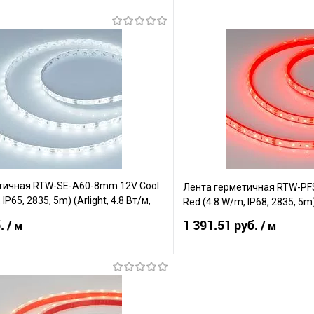
В корзину
В корз
Сравнение
е
В наличии
В избранное
тичная RTW-SE-A60-8mm 12V Cool
Лента герметичная RTW-P
IP65, 2835, 5m) (Arlight, 4.8 Вт/м,
Red (4.8 W/m, IP68, 2835, 5m) 
б.
1 391.51 руб.
/ м
/ м
В корзину
В корз