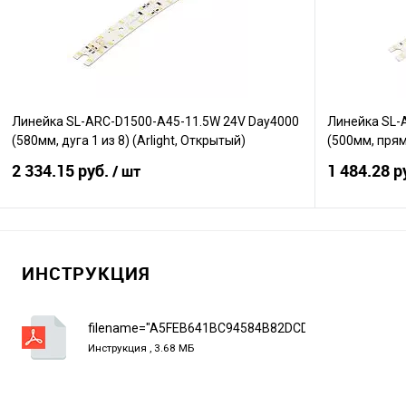
В избранное
В наличии
В избранно
Линейка SL-ARC-D1500-A45-11.5W 24V Day4000
Линейка SL-
(580мм, дуга 1 из 8) (Arlight, Открытый)
(500мм, пряма
2 334.15 руб.
1 484.28 р
/ шт
В корзину
ИНСТРУКЦИЯ
Сравнение
Сравнение
В избранное
В наличии
В избранно
filename="A5FEB641BC94584B82DCDEAA8725615A.p
Инструкция , 3.68 МБ