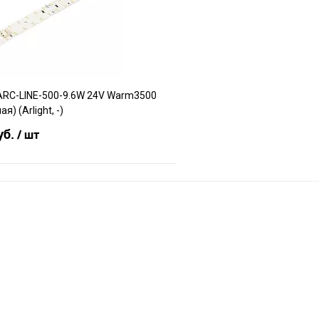
е
В наличии
В избранное
ARC-LINE-500-9.6W 24V Warm3500
я) (Arlight, -)
уб.
/ шт
В корзину
е
В наличии
df