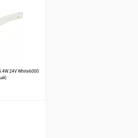
ину
В наличии
.4W 24V White6000
тый)
ину