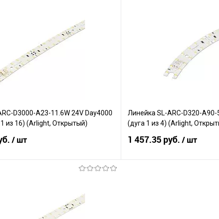
В корзину
В корз
Сравнение
е
В наличии
В избранное
ARC-D3000-A23-11.6W 24V Day4000
Линейка SL-ARC-D320-A90-5
1 из 16) (Arlight, Открытый)
(дуга 1 из 4) (Arlight, Откры
уб.
1 457.35 руб.
/ шт
/ шт
В корзину
В корз
Сравнение