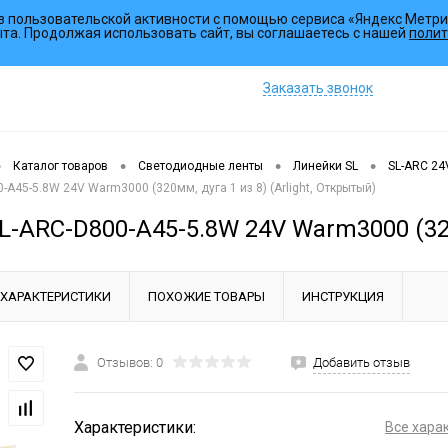
з пользовательской активности с помощью сервиса «Яндекс Метри
Коллекции
ыта. Продолжая использовать сайт, вы соглашаетесь с нашей
полит
Заказать звонок
•
•
•
•
Каталог товаров
Светодиодные ленты
Линейки SL
SL-ARC 24
-A45-5.8W 24V Warm3000 (320мм, дуга 1 из 8) (Arlight, Открытый)
-ARC-D800-A45-5.8W 24V Warm3000 (320м
ХАРАКТЕРИСТИКИ
ПОХОЖИЕ ТОВАРЫ
ИНСТРУКЦИЯ
Отзывов: 0
Добавить отзыв
Характеристики:
Все хара