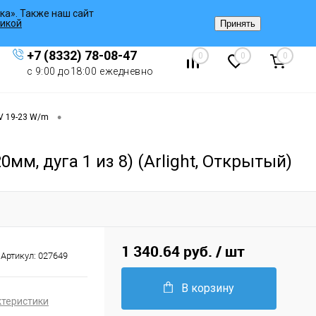
ка». Также наш сайт
Вход
/
Регистрация
икой
Принять
+7 (8332) 78-08-47
0
0
0
с 9:00 до18:00 ежедневно
•
V 19-23 W/m
м, дуга 1 из 8) (Arlight, Открытый)
1 340.64 руб.
/ шт
Артикул:
027649
В корзину
ктеристики