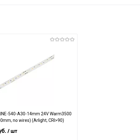
LINE-540-A30-14mm 24V Warm3500
40mm, no wires) (Arlight, CRI>90)
уб.
/ шт