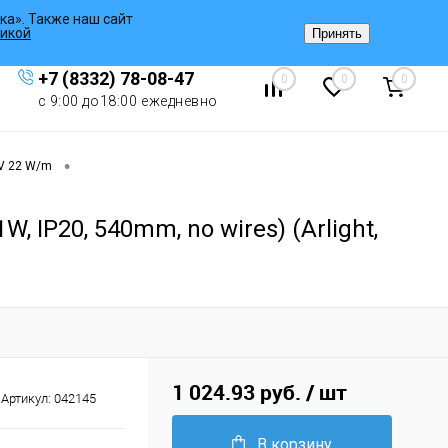
ка». Также наш сайт
Вход
/
Регистрация
икой
Принять
+7 (8332) 78-08-47
0
0
0
с 9:00 до18:00 ежедневно
•
4V 22 W/m
IP20, 540mm, no wires) (Arlight,
1 024.93 руб.
/ шт
Артикул:
042145
В корзину