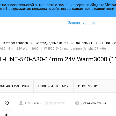
з пользовательской активности с помощью сервиса «Яндекс Метри
Коллекции
ыта. Продолжая использовать сайт, вы соглашаетесь с нашей
полит
Заказать звонок
•
•
•
•
Каталог товаров
Светодиодные ленты
Линейки SL
SL-LINE 2
-A30-14mm 24V Warm3000 (11W, IP20, 540mm, no wires) (Arlight, CRI>90)
-LINE-540-A30-14mm 24V Warm3000 (11W, 
ХАРАКТЕРИСТИКИ
ПОХОЖИЕ ТОВАРЫ
ИНСТРУКЦИЯ
Отзывов: 0
Добавить отзыв