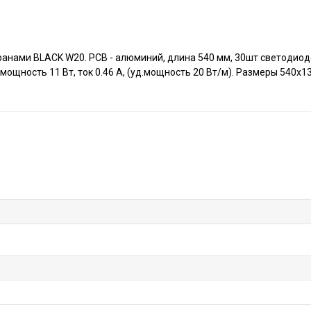
анами BLACK W20. PCB - алюминий, длина 540 мм, 30шт светодиод
ощность 11 Вт, ток 0.46 А, (уд.мощность 20 Вт/м). Размеры 540х13