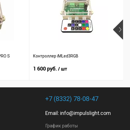
PRO S
Контроллер iMLed3RGB
К
1 600 руб.
8
/ шт
+7 (8332) 78-08-47
Email:
info@impulslight.com
График работы