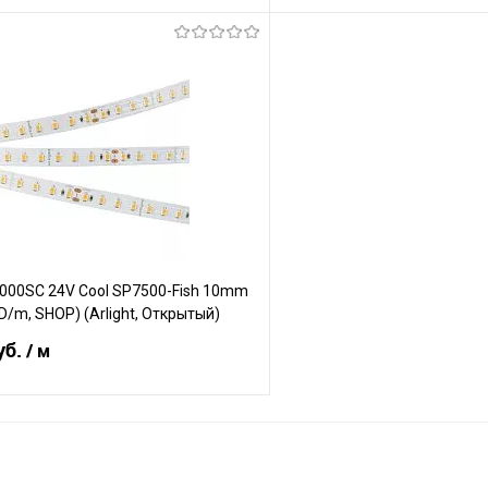
В корзину
В корз
Сравнение
е
В наличии
В избранное
000SC 24V Cool SP7500-Fish 10mm
ED/m, SHOP) (Arlight, Открытый)
уб.
/ м
В корзину