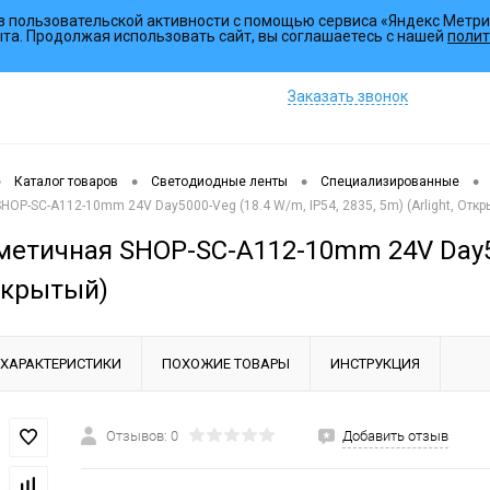
з пользовательской активности с помощью сервиса «Яндекс Метри
Коллекции
ыта. Продолжая использовать сайт, вы соглашаетесь с нашей
полит
Заказать звонок
•
•
•
•
Каталог товаров
Светодиодные ленты
Специализированные
HOP-SC-A112-10mm 24V Day5000-Veg (18.4 W/m, IP54, 2835, 5m) (Arlight, Откр
метичная SHOP-SC-A112-10mm 24V Day500
Открытый)
ХАРАКТЕРИСТИКИ
ПОХОЖИЕ ТОВАРЫ
ИНСТРУКЦИЯ
Отзывов: 0
Добавить отзыв