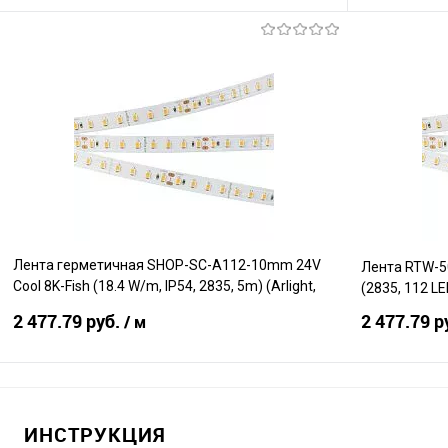
В корзину
Сравнение
Сравнение
В избранное
В наличии
В избранно
Лента герметичная SHOP-SC-A112-10mm 24V
Лента RTW-5
Cool 8K-Fish (18.4 W/m, IP54, 2835, 5m) (Arlight,
(2835, 112 L
Открытый)
2 477.79 руб.
2 477.79 р
/ м
В корзину
ИНСТРУКЦИЯ