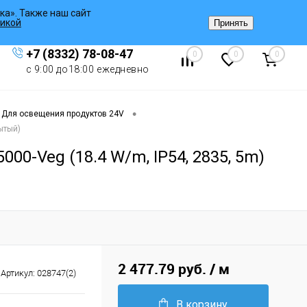
ка». Также наш сайт
Вход
/
Регистрация
икой
Принять
+7 (8332) 78-08-47
0
0
0
с 9:00 до18:00 ежедневно
•
Для освещения продуктов 24V
ытый)
0-Veg (18.4 W/m, IP54, 2835, 5m)
2 477.79 руб.
/ м
Артикул:
028747(2)
В корзину