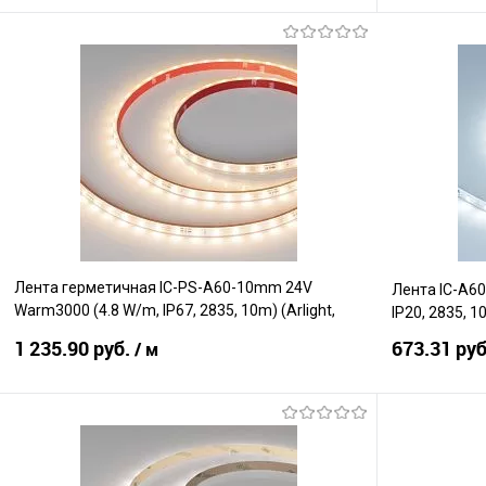
В корзину
Сравнение
Сравнение
В избранное
В наличии
В избранно
Лента герметичная IC-PS-A60-10mm 24V
Лента IC-A60
Warm3000 (4.8 W/m, IP67, 2835, 10m) (Arlight,
IP20, 2835, 1
стабилизированная)
1 235.90 руб.
673.31 ру
/ м
В корзину