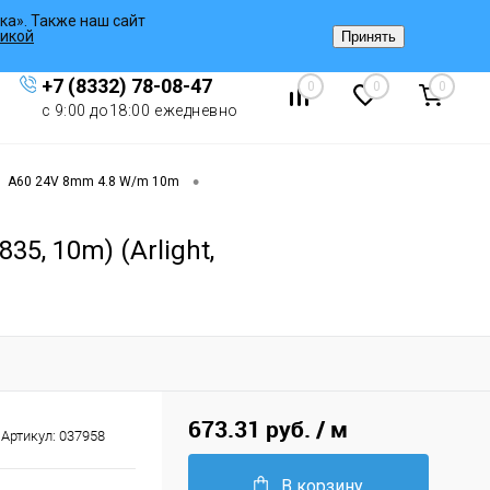
ка». Также наш сайт
Вход
/
Регистрация
икой
Принять
+7 (8332) 78-08-47
0
0
0
с 9:00 до18:00 ежедневно
•
A60 24V 8mm 4.8 W/m 10m
5, 10m) (Arlight,
673.31 руб.
/ м
Артикул:
037958
В корзину