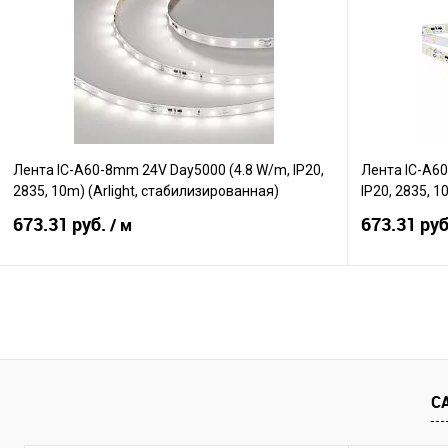
Сравнение
Сравнение
В избранное
В наличии
В избранно
Лента IC-A60-8mm 24V Day5000 (4.8 W/m, IP20,
Лента IC-A6
2835, 10m) (Arlight, стабилизированная)
IP20, 2835, 1
673.31 руб.
673.31 ру
/ м
В корзину
Сравнение
Сравнение
В избранное
В наличии
В избранно
С