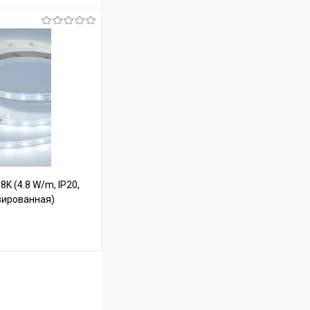
ину
В наличии
K (4.8 W/m, IP20,
изированная)
ину