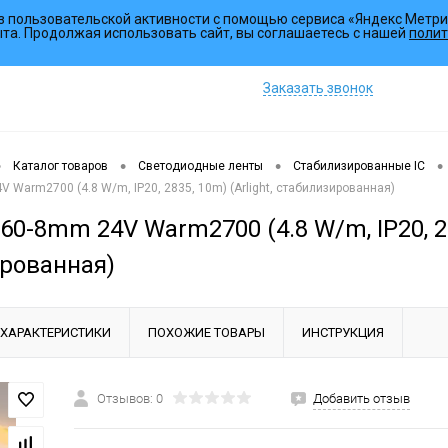
з пользовательской активности с помощью сервиса «Яндекс Метри
Коллекции
Услуги
ыта. Продолжая использовать сайт, вы соглашаетесь с нашей
полит
Заказать звонок
•
•
•
•
Каталог товаров
Светодиодные ленты
Стабилизированные IC
V Warm2700 (4.8 W/m, IP20, 2835, 10m) (Arlight, стабилизированная)
60-8mm 24V Warm2700 (4.8 W/m, IP20, 283
рованная)
ХАРАКТЕРИСТИКИ
ПОХОЖИЕ ТОВАРЫ
ИНСТРУКЦИЯ
Отзывов: 0
Добавить отзыв