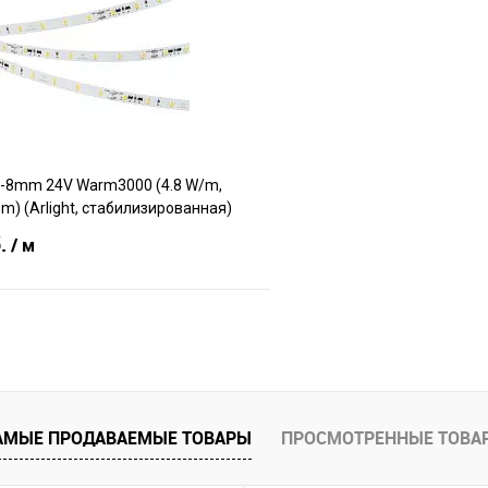
Сравнение
е
В наличии
В избранное
0-8mm 24V Warm3000 (4.8 W/m,
0m) (Arlight, стабилизированная)
б.
/ м
В корзину
е
В наличии
АМЫЕ ПРОДАВАЕМЫЕ ТОВАРЫ
ПРОСМОТРЕННЫЕ ТОВА