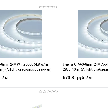
В корзину
В корз
Сравнение
е
В наличии
В избранное
-8mm 24V White6000 (4.8 W/m,
Лента IC-A60-8mm 24V Cool 8
0m) (Arlight, стабилизированная)
2835, 10m) (Arlight, стабил
б.
673.31 руб.
/ м
/ м
В корзину
В корз