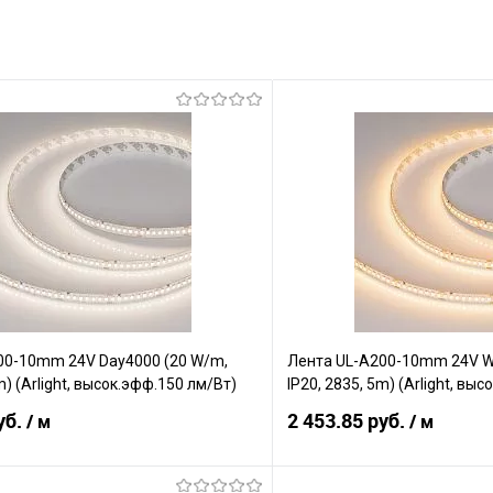
00-10mm 24V Day4000 (20 W/m,
Лента UL-A200-10mm 24V W
m) (Arlight, высок.эфф.150 лм/Вт)
IP20, 2835, 5m) (Arlight, вы
уб.
2 453.85 руб.
/ м
/ м