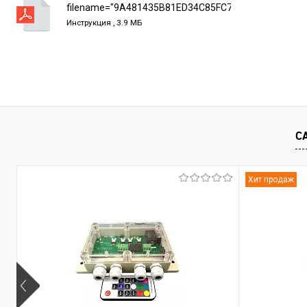
В избранное
В наличии
В избранно
filename="9A481435B81ED34C85FC7B59693E8EB4.pd
Инструкция , 3.9 МБ
С
Хит продаж