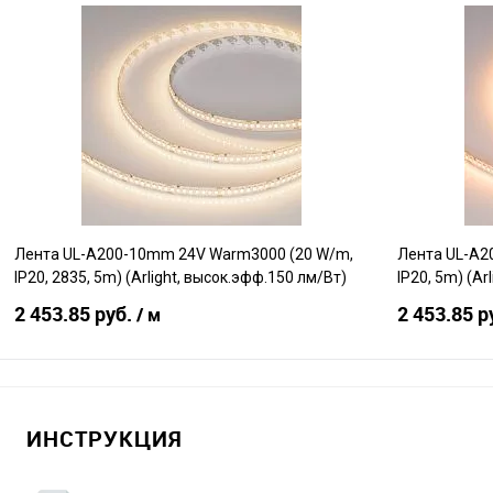
В корзину
Сравнение
Сравнение
В избранное
В наличии
В избранно
Лента UL-A200-10mm 24V Warm3000 (20 W/m,
Лента UL-A2
IP20, 2835, 5m) (Arlight, высок.эфф.150 лм/Вт)
IP20, 5m) (Arl
2 453.85 руб.
2 453.85 р
/ м
В корзину
ИНСТРУКЦИЯ
Сравнение
Сравнение