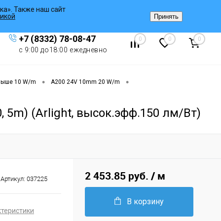
ка». Также наш сайт
Вход
/
Регистрация
икой
Принять
+7 (8332) 78-08-47
0
0
0
с 9:00 до18:00 ежедневно
•
•
выше 10 W/m
A200 24V 10mm 20 W/m
5m) (Arlight, высок.эфф.150 лм/Вт)
2 453.85 руб.
/ м
Артикул:
037225
В корзину
ктеристики