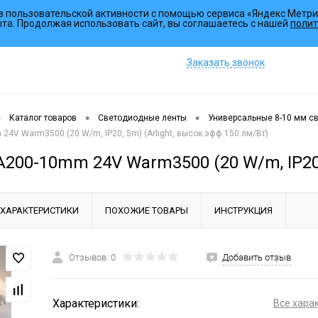
з пользовательской активности с помощью сервиса «Яндекс Метри
Коллекции
ыта. Продолжая использовать сайт, вы соглашаетесь с нашей
полит
Заказать звонок
•
•
•
Каталог товаров
Светодиодные ленты
Универсальные 8-10 мм с
24V Warm3500 (20 W/m, IP20, 5m) (Arlight, высок.эфф.150 лм/Вт)
A200-10mm 24V Warm3500 (20 W/m, IP20, 
ХАРАКТЕРИСТИКИ
ПОХОЖИЕ ТОВАРЫ
ИНСТРУКЦИЯ
Отзывов: 0
Добавить отзыв
Характеристики:
Все хара