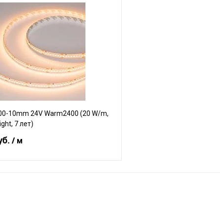
В корзину
В корз
Сравнение
е
В наличии
В избранное
00-10mm 24V Warm2400 (20 W/m,
ight, 7 лет)
уб.
/ м
В корзину