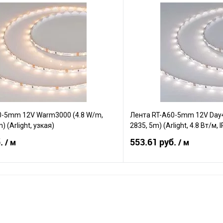
В корзину
В корз
Сравнение
е
В наличии
В избранное
0-5mm 12V Warm3000 (4.8 W/m,
Лента RT-A60-5mm 12V Day40
) (Arlight, узкая)
2835, 5m) (Arlight, 4.8 Вт/м, 
б.
553.61 руб.
/ м
/ м
В корзину
В корз
Сравнение