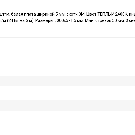
шт/м, белая плата шириной 5 мм, скотч 3M. Цвет ТЕПЛЫЙ 2400K, ин
/м (24 Вт на 5 м). Размеры 5000х5х1.5 мм. Мин. отрезок 50 мм, 3 с