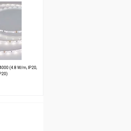
ину
В наличии
00 (4.8 W/m, IP20,
IP20)
ину