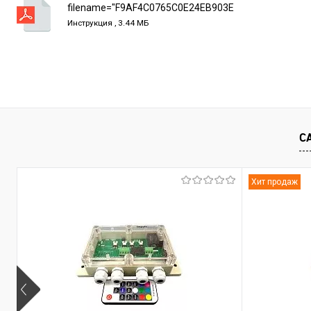
В избранное
В наличии
В избранно
filename="F9AF4C0765C0E24EB903ED60EFFC7186.pd
Инструкция , 3.44 МБ
С
Хит продаж