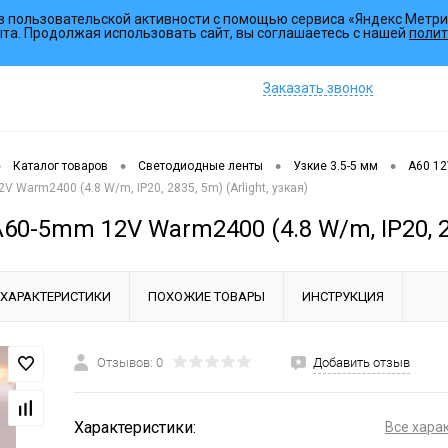
з пользовательской активности с помощью сервиса «Яндекс Метри
Коллекции
ыта. Продолжая использовать сайт, вы соглашаетесь с нашей
полит
Заказать звонок
•
•
•
•
Каталог товаров
Светодиодные ленты
Узкие 3.5-5 мм
A60 1
 Warm2400 (4.8 W/m, IP20, 2835, 5m) (Arlight, узкая)
60-5mm 12V Warm2400 (4.8 W/m, IP20, 283
ХАРАКТЕРИСТИКИ
ПОХОЖИЕ ТОВАРЫ
ИНСТРУКЦИЯ
Отзывов: 0
Добавить отзыв
Характеристики:
Все хара