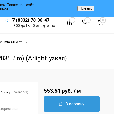
ка». Также наш сайт
Вход
/
Регистрация
икой
Принять
+7 (8332) 78-08-47
0
0
0
с 9:00 до18:00 ежедневно
•
2V 5mm 4.8 W/m
5, 5m) (Arlight, узкая)
553.61 руб.
/ м
Артикул:
028616(2)
В корзину
ктеристики