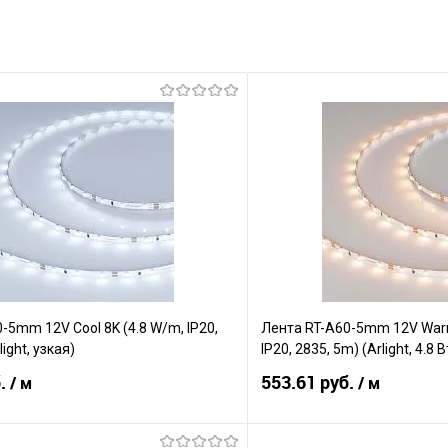
-5mm 12V Cool 8K (4.8 W/m, IP20,
Лента RT-A60-5mm 12V War
light, узкая)
IP20, 2835, 5m) (Arlight, 4.8 В
б.
553.61 руб.
/ м
/ м