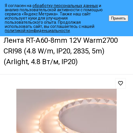
Я согласен на
обработку персональных данных
и
анализ пользовательской активности с помощью
сервиса «Яндекс Метрика». Также наш сайт
использует куки для улучшения
Принять
пользовательского опыта. Продолжая
использовать сайт, вы соглашаетесь с нашей
•
•
•
Главная страница
Каталог товаров
Светодиодные ленты
Выс
политикой конфиденциальности
.
Лента RT-A60-8mm 12V Warm2700
CRI98 (4.8 W/m, IP20, 2835, 5m)
(Arlight, 4.8 Вт/м, IP20)