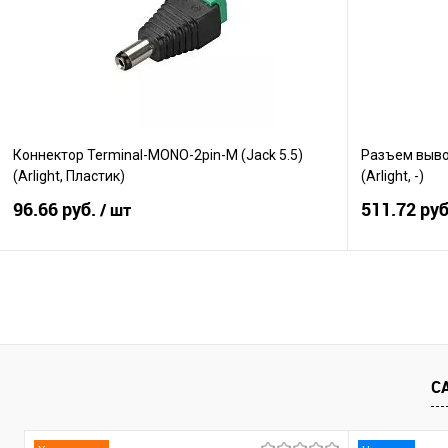
В избранное
В наличии
В избранно
Коннектор Terminal-MONO-2pin-M (Jack 5.5)
Разъем выво
(Arlight, Пластик)
(Arlight, -)
96.66 руб.
511.72 ру
/ шт
В корзину
Сравнение
Сравнение
В избранное
В наличии
В избранно
С