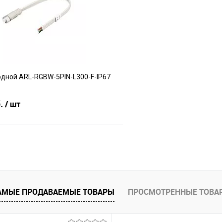
е
В наличии
В избранное
дной ARL-RGBW-5PIN-L300-F-IP67
б.
/ шт
В корзину
е
В наличии
АМЫЕ ПРОДАВАЕМЫЕ ТОВАРЫ
ПРОСМОТРЕННЫЕ ТОВА