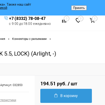
ка». Также наш сайт
Вход
/
Регистрация
икой
Принять
+7 (8332) 78-08-47
0
0
0
с 9:00 до18:00 ежедневно
•
•
ения
Коннекторы с разъемами
5, LOCK) (Arlight, -)
194.51 руб.
/ шт
Артикул:
032853
В корзину
ктеристики