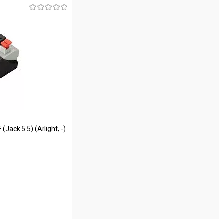
ину
В наличии
ack 5.5) (Arlight, -)
ину