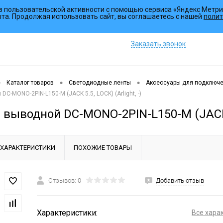
з пользовательской активности с помощью сервиса «Яндекс Метри
Коллекции
ыта. Продолжая использовать сайт, вы соглашаетесь с нашей
полит
Заказать звонок
•
•
•
Каталог товаров
Светодиодные ленты
Аксессуары для подключ
C-MONO-2PIN-L150-M (JACK 5.5, LOCK) (Arlight, -)
выводной DC-MONO-2PIN-L150-M (JACK 5.
ХАРАКТЕРИСТИКИ
ПОХОЖИЕ ТОВАРЫ
Отзывов: 0
Добавить отзыв
Характеристики:
Все хара