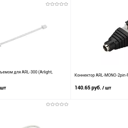
В корзину
В корз
Сравнение
е
В наличии
В избранное
ъемом для ARL-300 (Arlight,
Коннектор ARL-MONO-2pin-F (J
140.65 руб.
 шт
/ шт
В корзину
В корз
Сравнение