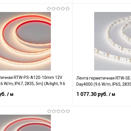
В корзину
В корз
Сравнение
е
В наличии
В избранное
тичная RTW-PS-A120-10mm 12V
Лента герметичная RTW-S
 W/m, IP67, 2835, 5m) (Arlight, 9.6
Day4000 (9.6 W/m, IP65, 2835,
уб.
1 077.30 руб.
/ м
/ м
В корзину
В корз