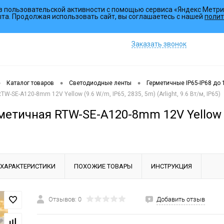
з пользовательской активности с помощью сервиса «Яндекс Метри
Коллекции
Услуги
ыта. Продолжая использовать сайт, вы соглашаетесь с нашей
полит
Заказать звонок
•
•
•
Каталог товаров
Светодиодные ленты
Герметичные IP65-IP68 до
W-SE-A120-8mm 12V Yellow (9.6 W/m, IP65, 2835, 5m) (Arlight, 9.6 Вт/м, IP65)
етичная RTW-SE-A120-8mm 12V Yellow (9.6
ХАРАКТЕРИСТИКИ
ПОХОЖИЕ ТОВАРЫ
ИНСТРУКЦИЯ
Отзывов: 0
Добавить отзыв