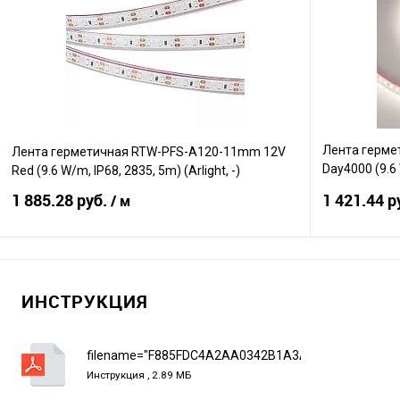
Сравнение
Сравнение
В избранное
В наличии
В избранно
Лента герме
Лента герметичная RTW-PFS-A120-11mm 12V
Day4000 (9.6 
Red (9.6 W/m, IP68, 2835, 5m) (Arlight, -)
м, IP67)
1 885.28 руб.
1 421.44 р
/ м
В корзину
ИНСТРУКЦИЯ
Сравнение
Сравнение
В избранное
В наличии
В избранно
filename="F885FDC4A2AA0342B1A3A1EBF513945C.p
Инструкция , 2.89 МБ