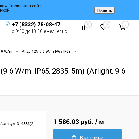
ка». Также наш сайт
Вход
/
Регистрация
икой
Принять
+7 (8332) 78-08-47
0
0
0
с 9:00 до18:00 ежедневно
•
•
 10 W/m
A120 12V 9.6 W/m IP65-IP68
 W/m, IP65, 2835, 5m) (Arlight, 9.6
1 586.03 руб.
/ м
Артикул:
014883(2)
В корзину