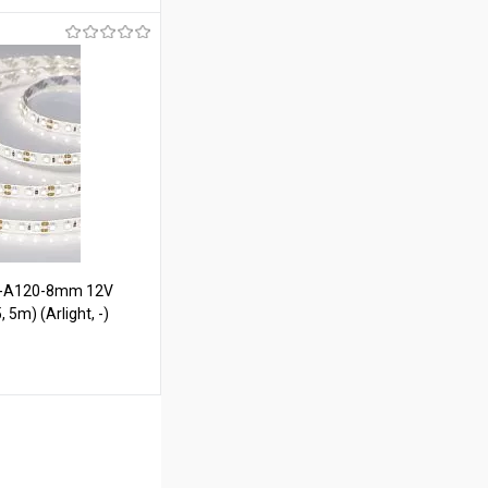
ину
В наличии
E-A120-8mm 12V
 5m) (Arlight, -)
ину