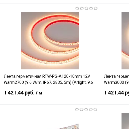
В корзину
Сравнение
Сравнение
В избранное
В наличии
В избранно
Лента герметичная RTW-PS-A120-10mm 12V
Лента герме
Warm2700 (9.6 W/m, IP67, 2835, 5m) (Arlight, 9.6
Warm3000 (9.6
Вт/м, IP67)
Вт/м, IP67)
1 421.44 руб.
1 421.44 р
/ м
В корзину