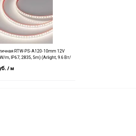
Сравнение
е
В наличии
В избранное
тичная RTW-PS-A120-10mm 12V
W/m, IP67, 2835, 5m) (Arlight, 9.6 Вт/
уб.
/ м
В корзину
е
В наличии
df