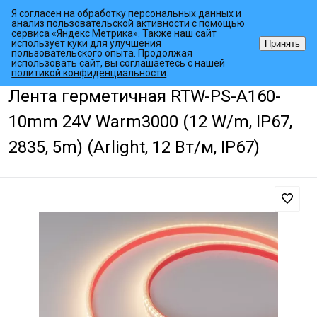
Я согласен на
обработку персональных данных
и
анализ пользовательской активности с помощью
сервиса «Яндекс Метрика». Также наш сайт
использует куки для улучшения
Принять
пользовательского опыта. Продолжая
использовать сайт, вы соглашаетесь с нашей
•
•
•
Главная страница
Каталог товаров
Светодиодные ленты
Гер
политикой конфиденциальности
.
Лента герметичная RTW-PS-A160-
10mm 24V Warm3000 (12 W/m, IP67,
2835, 5m) (Arlight, 12 Вт/м, IP67)