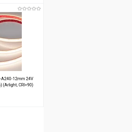
ину
В наличии
S-A240-12mm 24V
(Arlight, CRI>90)
ину