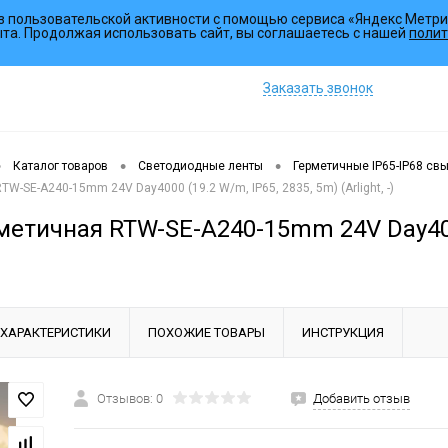
з пользовательской активности с помощью сервиса «Яндекс Метри
Коллекции
ыта. Продолжая использовать сайт, вы соглашаетесь с нашей
полит
Заказать звонок
•
•
•
Каталог товаров
Светодиодные ленты
Герметичные IP65-IP68 св
W-SE-A240-15mm 24V Day4000 (19.2 W/m, IP65, 2835, 5m) (Arlight, -)
етичная RTW-SE-A240-15mm 24V Day4000 (
ХАРАКТЕРИСТИКИ
ПОХОЖИЕ ТОВАРЫ
ИНСТРУКЦИЯ
Отзывов: 0
Добавить отзыв