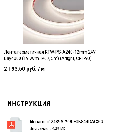
Сравнение
Сравнение
В избранное
В наличии
В избранно
Лента герметичная RTW-PS-A240-12mm 24V
Day4000 (19 W/m, IP67, 5m) (Arlight, CRI>90)
2 193.50 руб.
/ м
В корзину
ИНСТРУКЦИЯ
Сравнение
В избранное
В наличии
filename="2489A799DF0B844DAC3C59114F9BCA87.p
Инструкция , 4.29 МБ