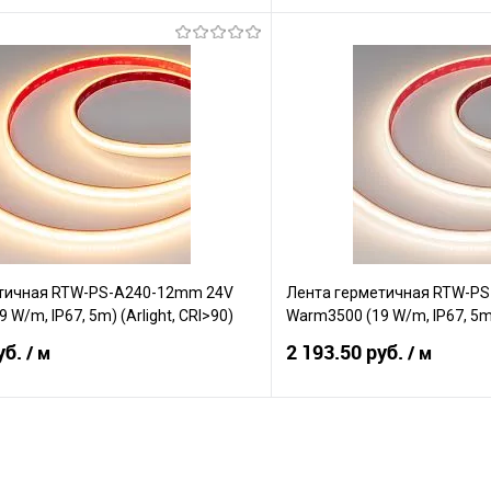
В корзину
В корз
Сравнение
е
В наличии
В избранное
тичная RTW-PS-A240-12mm 24V
Лента герметичная RTW-P
W/m, IP67, 5m) (Arlight, CRI>90)
Warm3500 (19 W/m, IP67, 5m) 
уб.
2 193.50 руб.
/ м
/ м
В корзину
В корз