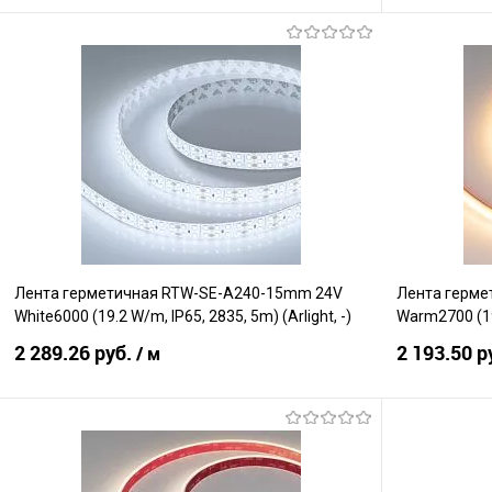
В корзину
Сравнение
Сравнение
В избранное
В наличии
В избранно
Лента герметичная RTW-SE-A240-15mm 24V
Лента герме
White6000 (19.2 W/m, IP65, 2835, 5m) (Arlight, -)
Warm2700 (19 
2 289.26 руб.
2 193.50 р
/ м
В корзину