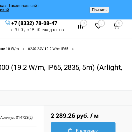
ка». Также наш сайт
Вход
/
Регистрация
икой
Принять
+7 (8332) 78-08-47
0
0
0
с 9:00 до18:00 ежедневно
•
•
ыше 10 W/m
A240 24V 19.2 W/m IP65
19.2 W/m, IP65, 2835, 5m) (Arlight,
2 289.26 руб.
/ м
Артикул:
014723(2)
В корзину