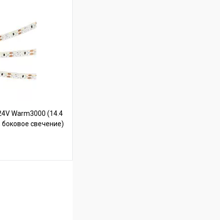
ину
В наличии
4V Warm3000 (14.4
t, боковое свечение)
ину