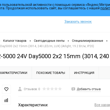
з пользовательской активности с помощью сервиса «Яндекс Метри
Коллекции
ыта. Продолжая использовать сайт, вы соглашаетесь с нашей
полит
Заказать звонок
•
•
•
•
Каталог товаров
Светодиодные ленты
Специализированные
Day5000 2x2 15mm (3014, 240 LED/m, LUX) (Arlight, 19.2 Вт/м, IP20)
-5000 24V Day5000 2x2 15mm (3014, 240 LE
ХАРАКТЕРИСТИКИ
ПОХОЖИЕ ТОВАРЫ
ИНСТРУКЦИЯ
Отзывов: 0
Добавить отзыв
Характеристики:
Все хара