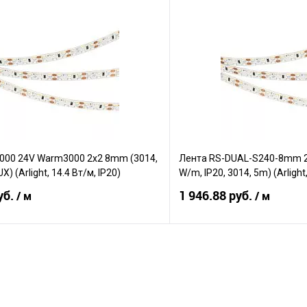
В корзину
В корз
Сравнение
е
В наличии
В избранное
5000 24V Warm3000 2x2 8mm (3014,
Лента RS-DUAL-S240-8mm 2
X) (Arlight, 14.4 Вт/м, IP20)
W/m, IP20, 3014, 5m) (Arligh
уб.
1 946.88 руб.
/ м
/ м
В корзину
В корз
Сравнение