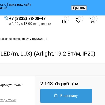
ка». Также наш сайт
Вход
/
Регистрация
икой
Принять
+7 (8332) 78-08-47
0
0
0
с 9:00 до18:00 ежедневно
•
Боковое свечение 24V RS DUAL
D/m, LUX) (Arlight, 19.2 Вт/м, IP20)
2 143.75 руб.
/ м
Артикул:
024469
В корзину
ктеристики