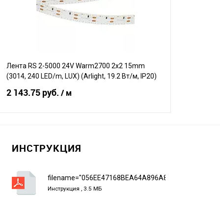
В избранное
В наличии
В избранно
Лента RS 2-5000 24V Warm2700 2x2 15mm
(3014, 240 LED/m, LUX) (Arlight, 19.2 Вт/м, IP20)
2 143.75 руб.
/ м
В корзину
ИНСТРУКЦИЯ
Сравнение
В избранное
В наличии
filename="056EE47168BEA64A896A8DAC01093A1E.p
Инструкция , 3.5 МБ