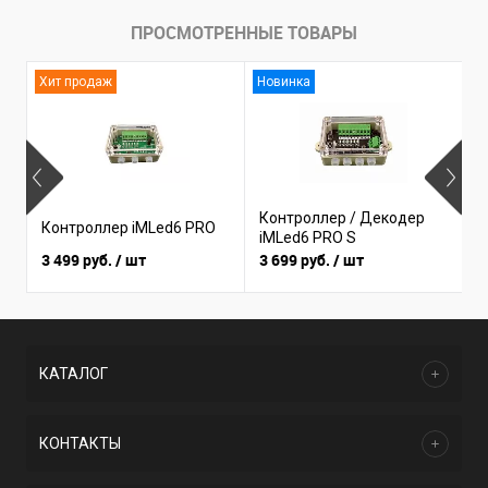
ПРОСМОТРЕННЫЕ ТОВАРЫ
Хит продаж
Новинка
Контроллер / Декодер
Контроллер iMLed6 PRO
К
iMLed6 PRO S
3 499 руб.
/ шт
3 699 руб.
/ шт
1
КАТАЛОГ
КОНТАКТЫ