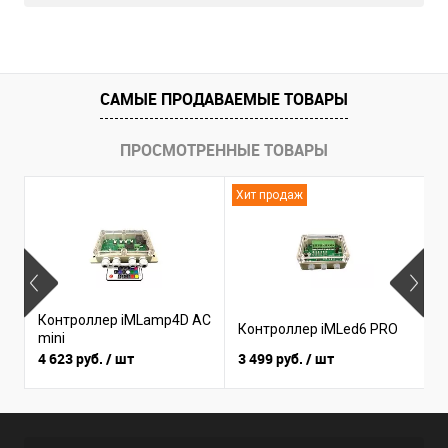
САМЫЕ ПРОДАВАЕМЫЕ ТОВАРЫ
ПРОСМОТРЕННЫЕ ТОВАРЫ
Хит продаж
Н
Контроллер iMLamp4D AC
К
Контроллер iMLed6 PRO
mini
i
4 623 руб.
/ шт
3 499 руб.
/ шт
3